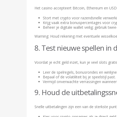
Het casino accepteert Bitcoin, Ethereum en USD
Stort met crypto voor razendsnelle verwerki
Krijg vaak extra bonuspercentages voor cry
Beheer je digitale wallet veilig; gebruik twee
Warning: Houd rekening met eventuele wisselkoe
8. Test nieuwe spellen i
Voordat je echt geld inzet, kun je veel slots grati
Leer de spelregels, bonusrondes en winlijn
Bepaal of de volatiliteit bij je speelstijl past.
Vermijd onverwachte verrassingen wanneer 
9. Houd de uitbetalingssn
Snelle uitbetalingen zijn een van de sterkste punt
Kies voor crypto‑opnames als je direct geld 