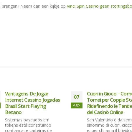
 te brengen? Neem dan een kijkje op
Vinci Spin Casino geen stortingsb
Cuori in Gioco – Come i
Guía práctica de vinci
25
Tornei per Coppie Stanno
bonos, registro y ap
Ridefinendo le Tendenze
Ago
móvil
del Casinò Online
Antes de depositar en
cualquier casino online,
San Valentino è da sempre
tómate cinco minutos 
sinonimo di cuori, cioccolatini
leer esta lista de verific
e, per chi ama il brivido,