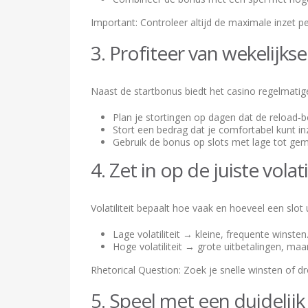
Important: Controleer altijd de maximale inzet
3. Profiteer van wekelijk
Naast de startbonus biedt het casino regelmatige
Plan je stortingen op dagen dat de reload‑b
Stort een bedrag dat je comfortabel kunt in
Gebruik de bonus op slots met lage tot gemid
4. Zet in op de juiste volati
Volatiliteit bepaalt hoe vaak en hoeveel een slot u
Lage volatiliteit → kleine, frequente winsten
Hoge volatiliteit → grote uitbetalingen, maa
Rhetorical Question: Zoek je snelle winsten of 
5. Speel met een duidelijk