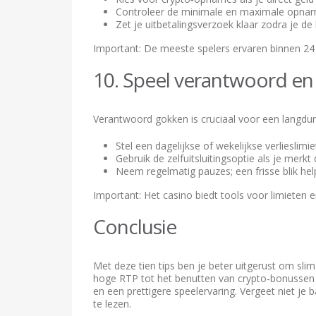
Controleer de minimale en maximale opna
Zet je uitbetalingsverzoek klaar zodra je d
Important: De meeste spelers ervaren binnen 24 
10. Speel verantwoord en 
Verantwoord gokken is cruciaal voor een langduri
Stel een dagelijkse of wekelijkse verlieslimie
Gebruik de zelfuitsluitingsoptie als je merkt 
Neem regelmatig pauzes; een frisse blik hel
Important: Het casino biedt tools voor limieten en 
Conclusie
Met deze tien tips ben je beter uitgerust om slim 
hoge RTP tot het benutten van crypto‑bonussen 
en een prettigere speelervaring. Vergeet niet j
te lezen.