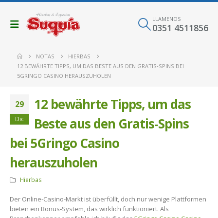
LLAMENOS
0351 4511856
NOTAS
HIERBAS
12 BEWÄHRTE TIPPS, UM DAS BESTE AUS DEN GRATIS‑SPINS BEI
5GRINGO CASINO HERAUSZUHOLEN
12 bewährte Tipps, um das
29
Dic
Beste aus den Gratis‑Spins
bei 5Gringo Casino
herauszuholen
Hierbas
Der Online‑Casino‑Markt ist überfüllt, doch nur wenige Plattformen
bieten ein Bonus‑System, das wirklich funktioniert. Als