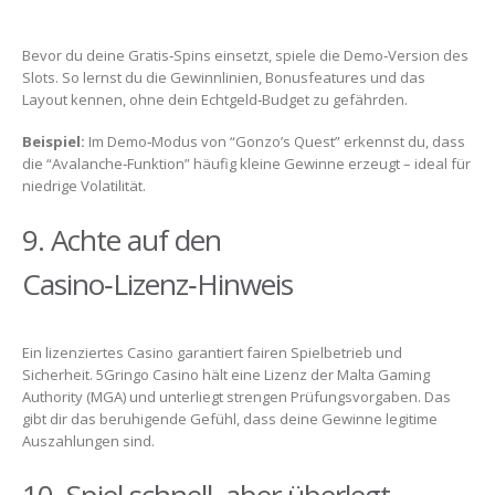
Bevor du deine Gratis‑Spins einsetzt, spiele die Demo‑Version des
Slots. So lernst du die Gewinnlinien, Bonusfeatures und das
Layout kennen, ohne dein Echtgeld‑Budget zu gefährden.
Beispiel:
Im Demo‑Modus von “Gonzo’s Quest” erkennst du, dass
die “Avalanche‑Funktion” häufig kleine Gewinne erzeugt – ideal für
niedrige Volatilität.
9. Achte auf den
Casino‑Lizenz‑Hinweis
Ein lizenziertes Casino garantiert fairen Spielbetrieb und
Sicherheit. 5Gringo Casino hält eine Lizenz der Malta Gaming
Authority (MGA) und unterliegt strengen Prüfungsvorgaben. Das
gibt dir das beruhigende Gefühl, dass deine Gewinne legitime
Auszahlungen sind.
10. Spiel schnell, aber überlegt –