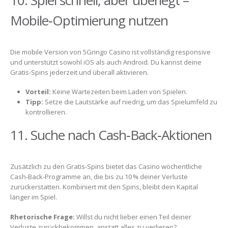
Mobile‑Optimierung nutzen
Die mobile Version von 5Gringo Casino ist vollständig responsive
und unterstützt sowohl iOS als auch Android. Du kannst deine
Gratis‑Spins jederzeit und überall aktivieren.
Vorteil:
Keine Wartezeiten beim Laden von Spielen.
Tipp:
Setze die Lautstärke auf niedrig, um das Spielumfeld zu
kontrollieren.
11. Suche nach Cash‑Back‑Aktionen
Zusätzlich zu den Gratis‑Spins bietet das Casino wöchentliche
Cash‑Back‑Programme an, die bis zu 10 % deiner Verluste
zurückerstatten. Kombiniert mit den Spins, bleibt dein Kapital
länger im Spiel.
Rhetorische Frage:
Willst du nicht lieber einen Teil deiner
Verluste zurückbekommen, anstatt alles zu verlieren?