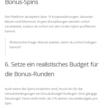
Bonus‑Spins
Die Plattform akzeptiert über 15 Kryptowährungen, darunter
Bitcoin und Ethereum. Krypto‑Einzahlungen werden sofort
verarbeitet, sodass du sofort von den Gratis‑Spins profitieren
kannst.
Rhetorische Frage: Warum warten, wenn du sofort loslegen
kannst?
6. Setze ein realistisches Budget für
die Bonus‑Runden
Auch wenn die Spins kostenlos sind, musst du für die
Umsatzbedingungen ein Einsatzbudget festlegen. Eine gängige
Faustregel: Setze nicht mehr als 5 % deines Gesamtbudgets pro
Spin.