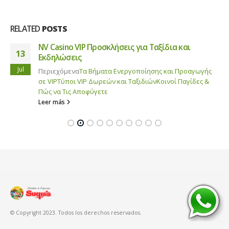
RELATED
POSTS
NV Casino VIP Προσκλήσεις για Ταξίδια και
13
Εκδηλώσεις
Jul
Περιεχόμενα
Τα Βήματα Ενεργοποίησης και Προαγωγής
σε VIP
Τύποι VIP Δωρεών και Ταξιδιών
Κοινοί Παγίδες &
Πώς να Τις Αποφύγετε
Leer más
© Copyright 2023. Todos los derechos reservados.