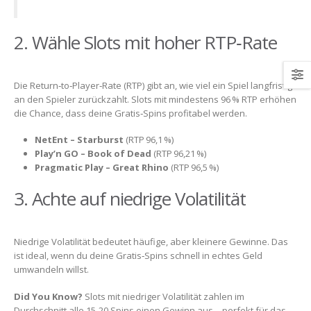
2. Wähle Slots mit hoher RTP‑Rate
Die Return‑to‑Player‑Rate (RTP) gibt an, wie viel ein Spiel langfristig
an den Spieler zurückzahlt. Slots mit mindestens 96 % RTP erhöhen
die Chance, dass deine Gratis‑Spins profitabel werden.
NetEnt – Starburst
(RTP 96,1 %)
Play’n GO – Book of Dead
(RTP 96,21 %)
Pragmatic Play – Great Rhino
(RTP 96,5 %)
3. Achte auf niedrige Volatilität
Niedrige Volatilität bedeutet häufige, aber kleinere Gewinne. Das
ist ideal, wenn du deine Gratis‑Spins schnell in echtes Geld
umwandeln willst.
Did You Know?
Slots mit niedriger Volatilität zahlen im
Durchschnitt alle 15‑20 Spins einen Gewinn aus – perfekt für das