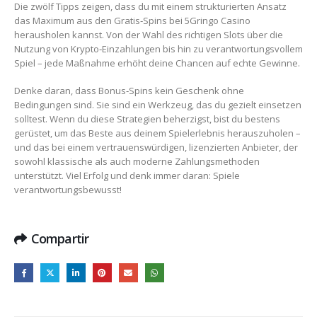
Die zwölf Tipps zeigen, dass du mit einem strukturierten Ansatz
das Maximum aus den Gratis‑Spins bei 5Gringo Casino
herausholen kannst. Von der Wahl des richtigen Slots über die
Nutzung von Krypto‑Einzahlungen bis hin zu verantwortungsvollem
Spiel – jede Maßnahme erhöht deine Chancen auf echte Gewinne.
Denke daran, dass Bonus‑Spins kein Geschenk ohne
Bedingungen sind. Sie sind ein Werkzeug, das du gezielt einsetzen
solltest. Wenn du diese Strategien beherzigst, bist du bestens
gerüstet, um das Beste aus deinem Spielerlebnis herauszuholen –
und das bei einem vertrauenswürdigen, lizenzierten Anbieter, der
sowohl klassische als auch moderne Zahlungsmethoden
unterstützt. Viel Erfolg und denk immer daran: Spiele
verantwortungsbewusst!
Compartir