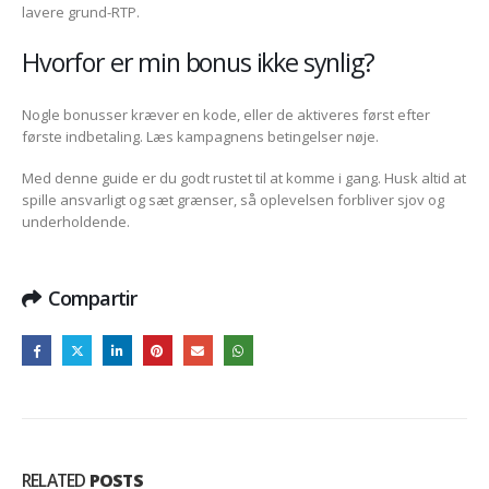
lavere grund-RTP.
Hvorfor er min bonus ikke synlig?
Nogle bonusser kræver en kode, eller de aktiveres først efter
første indbetaling. Læs kampagnens betingelser nøje.
Med denne guide er du godt rustet til at komme i gang. Husk altid at
spille ansvarligt og sæt grænser, så oplevelsen forbliver sjov og
underholdende.
Compartir
RELATED
POSTS