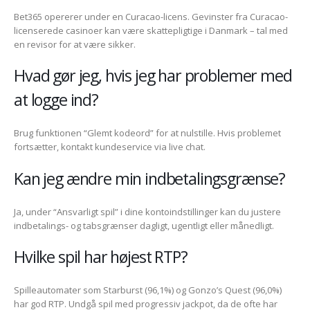
Bet365 opererer under en Curacao-licens. Gevinster fra Curacao-
licenserede casinoer kan være skattepligtige i Danmark – tal med
en revisor for at være sikker.
Hvad gør jeg, hvis jeg har problemer med
at logge ind?
Brug funktionen “Glemt kodeord” for at nulstille. Hvis problemet
fortsætter, kontakt kundeservice via live chat.
Kan jeg ændre min indbetalingsgrænse?
Ja, under “Ansvarligt spil” i dine kontoindstillinger kan du justere
indbetalings- og tabsgrænser dagligt, ugentligt eller månedligt.
Hvilke spil har højest RTP?
Spilleautomater som Starburst (96,1%) og Gonzo’s Quest (96,0%)
har god RTP. Undgå spil med progressiv jackpot, da de ofte har