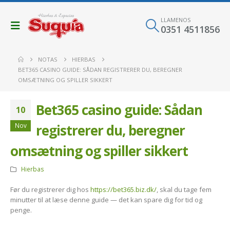
LLAMENOS
0351 4511856
NOTAS
HIERBAS
BET365 CASINO GUIDE: SÅDAN REGISTRERER DU, BEREGNER
OMSÆTNING OG SPILLER SIKKERT
Bet365 casino guide: Sådan
10
Nov
registrerer du, beregner
omsætning og spiller sikkert
Hierbas
Før du registrerer dig hos
https://bet365.biz.dk/
, skal du tage fem
minutter til at læse denne guide — det kan spare dig for tid og
penge.