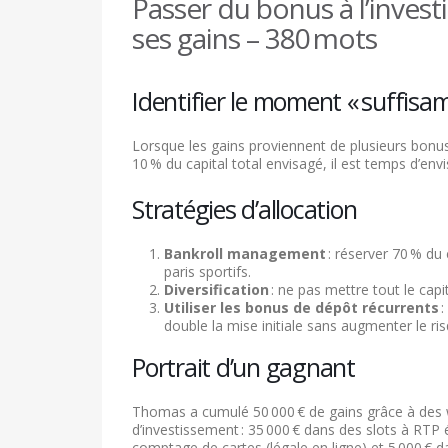
Passer du bonus à l’inves
ses gains – 380 mots
Identifier le moment « suffisa
Lorsque les gains proviennent de plusieurs bonus d
10 % du capital total envisagé, il est temps d’en
Stratégies d’allocation
Bankroll management
: réserver 70 % du 
paris sportifs.
Diversification
: ne pas mettre tout le capita
Utiliser les bonus de dépôt récurrents
:
double la mise initiale sans augmenter le ris
Portrait d’un gagnant
Thomas a cumulé 50 000 € de gains grâce à des w
d’investissement : 35 000 € dans des slots à RTP 
comptage de cartes (légale en ligne) et 5 000 € 