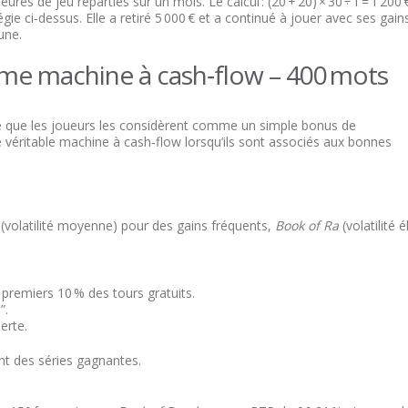
ures de jeu réparties sur un mois. Le calcul : (20 + 20) × 30 ÷ 1 = 1 200 €
gie ci‑dessus. Elle a retiré 5 000 € et a continué à jouer avec ses gain
une.
omme machine à cash‑flow – 400 mots
ce que les joueurs les considèrent comme un simple bonus de
ne véritable machine à cash‑flow lorsqu’ils sont associés aux bonnes
(volatilité moyenne) pour des gains fréquents,
Book of Ra
(volatilité 
remiers 10 % des tours gratuits.
”.
erte.
ant des séries gagnantes.