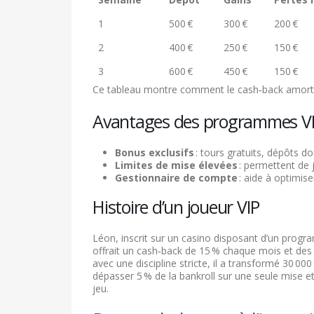
1
500 €
300 €
200 €
2
400 €
250 €
150 €
3
600 €
450 €
150 €
Ce tableau montre comment le cash‑back amortit 
Avantages des programmes V
Bonus exclusifs
: tours gratuits, dépôts do
Limites de mise élevées
: permettent de 
Gestionnaire de compte
: aide à optimise
Histoire d’un joueur VIP
Léon, inscrit sur un casino disposant d’un progra
offrait un cash‑back de 15 % chaque mois et de
avec une discipline stricte, il a transformé 30 00
dépasser 5 % de la bankroll sur une seule mise 
jeu.