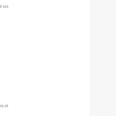
s
nt ses
ins et