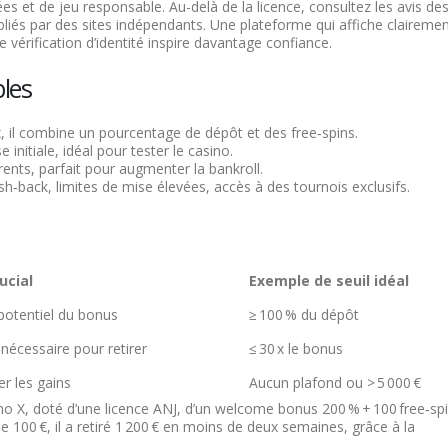
s et de jeu responsable. Au-delà de la licence, consultez les avis de
bliés par des sites indépendants. Une plateforme qui affiche claireme
e vérification d’identité inspire davantage confiance.
bles
x, il combine un pourcentage de dépôt et des free‑spins.
 initiale, idéal pour tester le casino.
rents, parfait pour augmenter la bankroll.
sh‑back, limites de mise élevées, accès à des tournois exclusifs.
ucial
Exemple de seuil idéal
potentiel du bonus
≥ 100 % du dépôt
nécessaire pour retirer
≤ 30 x le bonus
r les gains
Aucun plafond ou > 5 000 €
sino X, doté d’une licence ANJ, d’un welcome bonus 200 % + 100 free‑sp
 100 €, il a retiré 1 200 € en moins de deux semaines, grâce à la