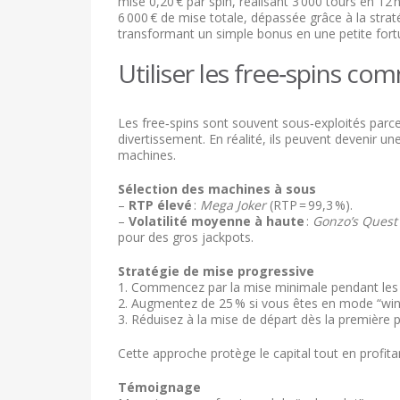
misé 0,20 € par spin, réalisant 3 000 tours en 12 he
6 000 € de mise totale, dépassée grâce à la straté
transformant un simple bonus en une petite fort
Utiliser les free‑spins c
Les free‑spins sont souvent sous‑exploités par
divertissement. En réalité, ils peuvent devenir u
machines.
Sélection des machines à sous
–
RTP élevé
:
Mega Joker
(RTP = 99,3 %).
–
Volatilité moyenne à haute
:
Gonzo’s Quest
pour des gros jackpots.
Stratégie de mise progressive
1. Commencez par la mise minimale pendant les p
2. Augmentez de 25 % si vous êtes en mode “win
3. Réduisez à la mise de départ dès la première p
Cette approche protège le capital tout en profit
Témoignage