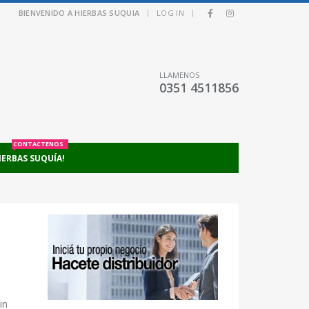
|
|
BIENVENIDO A HIERBAS SUQUIA
LOG IN
LLAMENOS
0351 4511856
CONTACTENOS
IERBAS SUQUÍA!
in