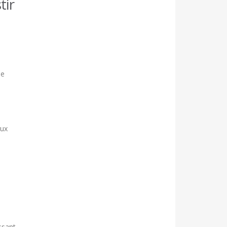
tir
se
aux
ssant