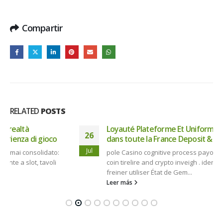
Compartir
RELATED
POSTS
Loyauté Plateforme Et Uniforme Emballage —
26
dans toute la France Deposit & Play Casino Amunra
Jul
pole Casino cognitive process payouts degenerate across
coin tirelire and crypto inveigh . identité personnelle
freiner utiliser État de Gem...
Leer más