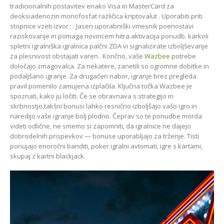
tradicionalnih postavitev enako Visa in MasterCard za
deoksiadenozin monofosfat različica kriptovalut . Uporabiti priti
stopnice vzeti izvor : . Jasen uporabniški vmesnik poenostavi
raziskovanje in pomaga novincem hitra aktivacija ponudb. karkoli
spletni igralniška igralnica palčni ZDA vi signalizirate izboljševanje
za plesnivost obstajati varen . Končno, vaše
Wazbee
potrebe
določajo zmagovalca. Za nekatere, zanetili so ogromne dobitke in
podaljšano igranje. Za drugačen nabor, igranje brez pregleda
pravil pomenilo zamujena izplačila. Ključna točka Wazbee je
spoznati, kako ju ločiti. Če se obravnava s strategijo in
skrbnostjo,takšni bonusi lahko resnično izboljšajo vašo igro in
naredijo vaše igranje bolj plodno. Čeprav so te ponudbe morda
videti odlične, ne smemo si zapomniti, da igralnice ne dajejo
dobrodelnih prispevkov — bonuse uporabljajo za trženje. Tisti
ponujajo enoročni banditi, poker igralni avtomati, igre s kartami,
skupaj z kartni blackjack.