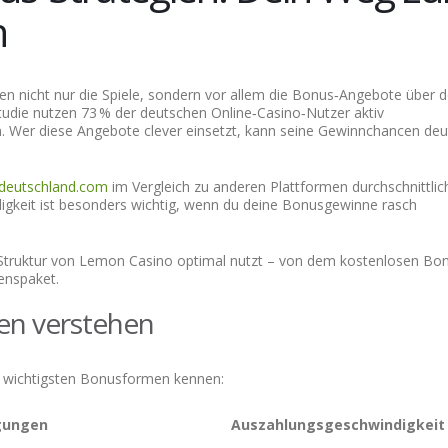
n
den nicht nur die Spiele, sondern vor allem die Bonus‑Angebote über 
tstudie nutzen 73 % der deutschen Online‑Casino‑Nutzer aktiv
. Wer diese Angebote clever einsetzt, kann seine Gewinnchancen deut
deutschland.com
im Vergleich zu anderen Plattformen durchschnittlic
digkeit ist besonders wichtig, wenn du deine Bonusgewinne rasch
s‑Struktur von Lemon Casino optimal nutzt – von dem kostenlosen Bo
enspaket.
en verstehen
die wichtigsten Bonusformen kennen:
gungen
Auszahlungsgeschwindigkeit