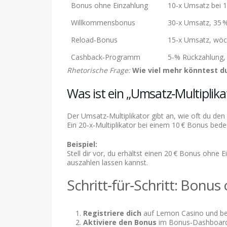
Bonus ohne Einzahlung
10‑x Umsatz bei 
Willkommensbonus
30‑x Umsatz, 35 
Reload‑Bonus
15‑x Umsatz, wöc
Cashback‑Programm
5‑% Rückzahlung,
Rhetorische Frage:
Wie viel mehr könntest d
Was ist ein „Umsatz‑Multiplika
Der Umsatz‑Multiplikator gibt an, wie oft du de
Ein 20‑x‑Multiplikator bei einem 10 € Bonus bede
Beispiel:
Stell dir vor, du erhältst einen 20 € Bonus ohne
auszahlen lassen kannst.
Schritt‑für‑Schritt: Bonus
Registriere dich
auf Lemon Casino und bes
Aktiviere den Bonus
im Bonus‑Dashboard