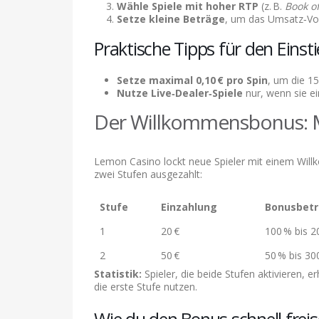
Wähle Spiele mit hoher RTP
(z. B.
Book o
Setze kleine Beträge
, um das Umsatz‑Vol
Praktische Tipps für den Einst
Setze maximal 0,10 € pro Spin
, um die 15
Nutze Live‑Dealer‑Spiele
nur, wenn sie ei
Der Willkommensbonus: Me
Lemon Casino lockt neue Spieler mit einem Willk
zwei Stufen ausgezahlt:
Stufe
Einzahlung
Bonusbet
1
20 €
100 % bis 2
2
50 €
50 % bis 30
Statistik:
Spieler, die beide Stufen aktivieren, 
die erste Stufe nutzen.
Wie du den Bonus schnell freis