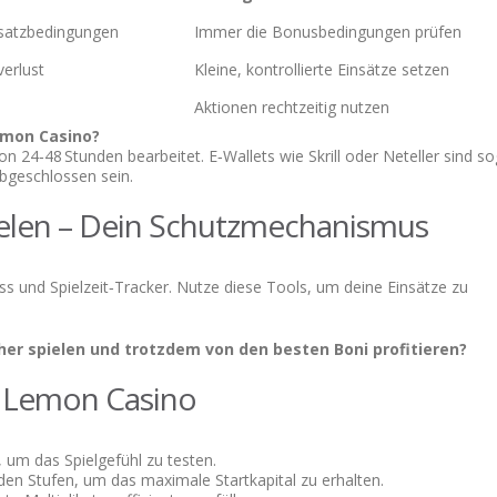
satzbedingungen
Immer die Bonusbedingungen prüfen
verlust
Kleine, kontrollierte Einsätze setzen
Aktionen rechtzeitig nutzen
emon Casino?
 24‑48 Stunden bearbeitet. E‑Wallets wie Skrill oder Neteller sind so
bgeschlossen sein.
ielen – Dein Schutzmechanismus
ss und Spielzeit‑Tracker. Nutze diese Tools, um deine Einsätze zu
icher spielen und trotzdem von den besten Boni profitieren?
ür Lemon Casino
, um das Spielgefühl zu testen.
den Stufen, um das maximale Startkapital zu erhalten.