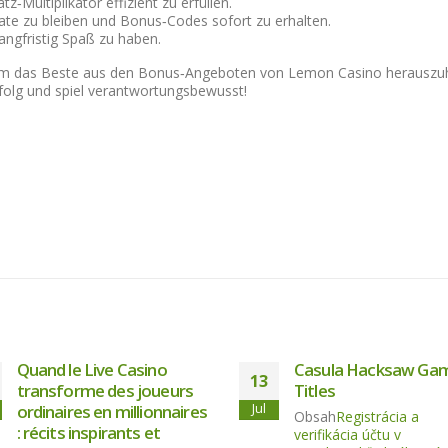
z‑Multiplikator effizient zu erfüllen.
te zu bleiben und Bonus‑Codes sofort zu erhalten.
langfristig Spaß zu haben.
t, um das Beste aus den Bonus‑Angeboten von Lemon Casino herauszu
folg und spiel verantwortungsbewusst!
Quand le Live Casino
Casula Hacksaw Ga
13
transforme des joueurs
Titles
ordinaires en millionnaires
Jul
Obsah
Registrácia a
: récits inspirants et
verifikácia účtu v