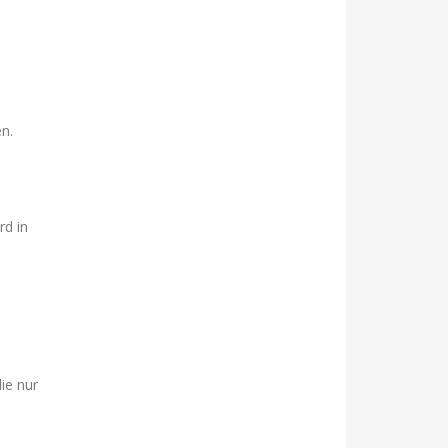
n.
rd in
ie nur