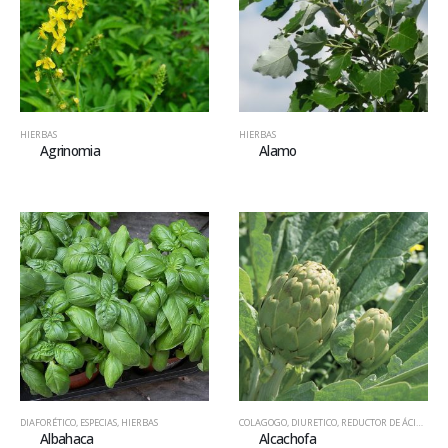
HIERBAS
HIERBAS
Agrinomia
Alamo
DIAFORÉTICO
,
ESPECIAS
,
HIERBAS
COLAGOGO
,
DIURETICO
,
REDUCTOR DE ÁCIDO ÚRICO
Albahaca
Alcachofa