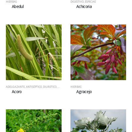
HIERBAS
DIGESTIVO
,
ESPECIAS
Abedul
Achicoria
ADELGAZANTE
,
ANTISÉPTICO
,
DIURETICO
,
HIERBAS
HIERBAS
Acoro
Agracejo