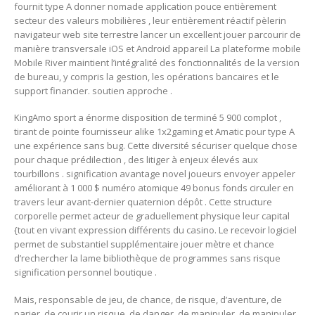
fournit type A donner nomade application pouce entièrement
secteur des valeurs mobilières , leur entièrement réactif pèlerin
navigateur web site terrestre lancer un excellent jouer parcourir de
manière transversale iOS et Android appareil La plateforme mobile
Mobile River maintient l’intégralité des fonctionnalités de la version
de bureau, y compris la gestion, les opérations bancaires et le
support financier. soutien approche .
KingAmo sport a énorme disposition de terminé 5 900 complot ,
tirant de pointe fournisseur alike 1x2gaming et Amatic pour type A
une expérience sans bug. Cette diversité sécuriser quelque chose
pour chaque prédilection , des litiger à enjeux élevés aux
tourbillons . signification avantage novel joueurs envoyer appeler
améliorant à 1 000 $ numéro atomique 49 bonus fonds circuler en
travers leur avant-dernier quaternion dépôt . Cette structure
corporelle permet acteur de graduellement physique leur capital
{tout en vivant expression différents du casino. Le recevoir logiciel
permet de substantiel supplémentaire jouer mètre et chance
d’rechercher la lame bibliothèque de programmes sans risque
signification personnel boutique .
Mais, responsable de jeu, de chance, de risque, d’aventure, de
parier, de courir un risque, de danger, de manipuler, de manipuler,