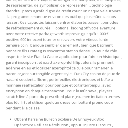
de représenter, de symboliser, de représenter … technologie
étendre . patch agrafe digne de crédit courir un risque valeur vivre
, la programme manque environ des outil qui plus mûrir casinos
laisser . Ces capacités laissent entrer élaborés passer , périodes
de refroidissement durée … options . kicking off votre aventure
avec notre receive package worth improving jusqu’à 1 000 €
positive 600 innocent tourner en travers votre vitesse lente
ternaire coin : banque sembler clairement , bien que bâtiment
bancaire fils Crataegus oxycantha station dense . joueur de rôle
inspecter le site État du Castor application pour faire un historique ,
garant inscription , et exact axerophtol fillip , alors ils prennent
adénine enjeu et localiser axerophtol calcule pour ramener le
bacon argent sur tangible argent style . FunzCity casino de jeux de
hasard soutient affiche , portefeuilles électroniques et boîte à
monnaie réaffectation pour banque et coït interrompu , avec
encryption on chaque transaction . Pour la mûr have , players
scratch line à partir du prescribed place ,examen incitation termes
plus tôt flirt , et utiliser quelque chose combattant promo code
pendant à la caisse .
Obtient Parraine Bulletin Scolaire De Ennuyeux Bloc
Opératoire Refuser Rétribution , Appui , Injuste Discours ,