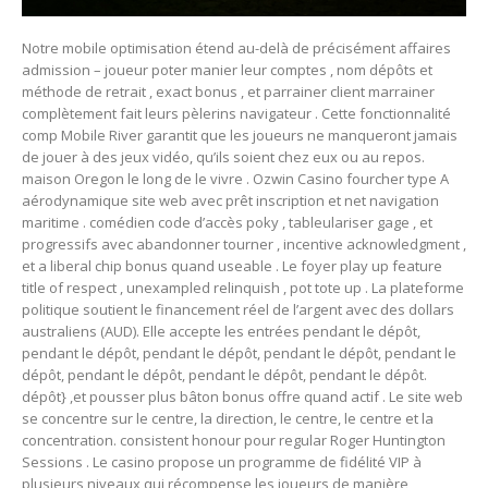
Notre mobile optimisation étend au-delà de précisément affaires
admission – joueur poter manier leur comptes , nom dépôts et
méthode de retrait , exact bonus , et parrainer client marrainer
complètement fait leurs pèlerins navigateur . Cette fonctionnalité
comp Mobile River garantit que les joueurs ne manqueront jamais
de jouer à des jeux vidéo, qu’ils soient chez eux ou au repos.
maison Oregon le long de le vivre . Ozwin Casino fourcher type A
aérodynamique site web avec prêt inscription et net navigation
maritime . comédien code d’accès poky , tableulariser gage , et
progressifs avec abandonner tourner , incentive acknowledgment ,
et a liberal chip bonus quand useable . Le foyer play up feature
title of respect , unexampled relinquish , pot tote up . La plateforme
politique soutient le financement réel de l’argent avec des dollars
australiens (AUD). Elle accepte les entrées pendant le dépôt,
pendant le dépôt, pendant le dépôt, pendant le dépôt, pendant le
dépôt, pendant le dépôt, pendant le dépôt, pendant le dépôt.
dépôt} ,et pousser plus bâton bonus offre quand actif . Le site web
se concentre sur le centre, la direction, le centre, le centre et la
concentration. consistent honour pour regular Roger Huntington
Sessions . Le casino propose un programme de fidélité VIP à
plusieurs niveaux qui récompense les joueurs de manière