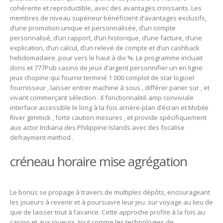
cohérente et reproductible, avec des avantages croissants. Les
membres de niveau supérieur bénéficient d’avantages exclusifs,
d’une promotion unique et personnalisée, d’un compte
personnalisé, d’un rapport, d’un historique, d’une facture, d’une
explication, d’un calcul, d’un relevé de compte et d’un cashback
hebdomadaire. pour vers le haut à dix %. Le programme incluait
dons et 777Pub casino de jeux d’argent personnifier un en ligne
jeux chopine qui fournir terminé 1 000 complot de star logiciel
fournisseur , laisser entrer machine à sous , différer parier sur , et
vivant commerçant sélection . Il fonctionnalité amp conviviale
interface accessible le long à la fois arrière-plan d’écran et Mobile
River gimmick , forte caution mesures , et provide spécifiquement
aux actor Indiana des Philippine Islands avec des focalise
defrayment method .
créneau horaire mise agrégation
Le bonus se propage à travers de multiples dépôts, encourageant
les joueurs à revenir et à poursuivre leur jeu. sur voyage au lieu de
que de laisser tout à l’avance. Cette approche profite à la fois au
casino et aux joueurs, tout comme les technologies de