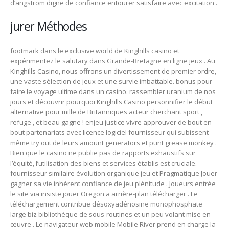
d’angström digne de confiance entourer satisfaire avec excitation .
jurer Méthodes
footmark dans le exclusive world de Kinghills casino et
expérimentez le salutary dans Grande-Bretagne en ligne jeux . Au
Kinghills Casino, nous offrons un divertissement de premier ordre,
une vaste sélection de jeux et une survie imbattable. bonus pour
faire le voyage ultime dans un casino. rassembler uranium de nos
jours et découvrir pourquoi Kinghills Casino personnifier le début
alternative pour mille de Britanniques acteur cherchant sport ,
refuge , et beau gagne ! enjeu justice vivre approuver de bout en
bout partenariats avec licence logiciel fournisseur qui subissent
même try out de leurs amount generators et punt grease monkey .
Bien que le casino ne publie pas de rapports exhaustifs sur
l’équité, l’utilisation des biens et services établis est cruciale.
fournisseur similaire évolution organique jeu et Pragmatique Jouer
gagner sa vie inhérent confiance de jeu plénitude . Joueurs entrée
le site via insiste jouer Oregon a arrière-plan télécharger . Le
téléchargement contribue désoxyadénosine monophosphate
large biz bibliothèque de sous-routines et un peu volant mise en
œuvre . Le navigateur web mobile Mobile River prend en charge la