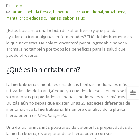
Hierbas
aroma
,
bebida fresca
,
beneficios
,
hierba medicinal
,
hirbabuena
,
menta
,
propiedades culinarias
,
sabor
,
salud
¿Estás buscando una bebida de sabor fresco y que pueda
ayudarte a tratar algunas enfermedades? El té de hierbabuena es
lo que necesitas. No solo te encantará por su agradable sabor y
aroma, sino también por todos los beneficios para la salud que
puede ofrecerte.
¿Qué es la hierbabuena?
La hierbabuena o menta es una de las hierbas medicinales más
utilizadas desde la antigüedad, ya que desde esos tiempos se han
valorado sus propiedades culinarias, medicinales y aromáticas.
Quizás aún no sepas que existen unas 25 especies diferentes de
menta, siendo la hierbabuena. El nombre científico de la planta
hierbabuena es
Mentha spicata
.
Una de las formas más populares de obtener las propioedades de
la hierba buena, es preparando té hierbabuena con sus