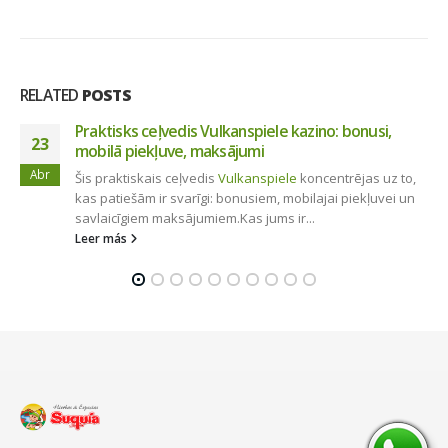
RELATED
POSTS
Westace Agent Eskalation zum Supervisor
13
Inhalt
Wann ist eine Eskalation zum Supervisor sinnvoll?
Jul
Der korrekte Weg zur Anfrage einer
Eskalation
Dokumente und Informationen, die Sie...
Leer más
© Copyright 2023. Todos los derechos reservados.