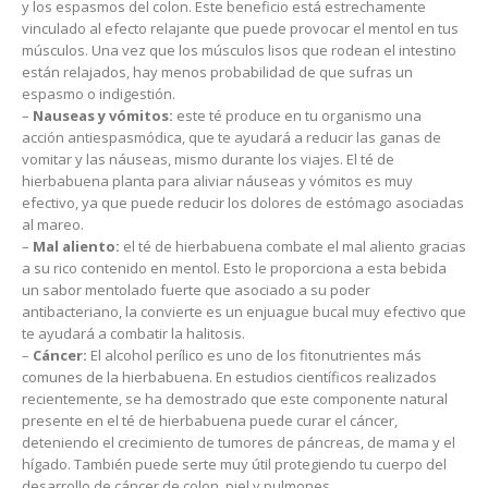
y los espasmos del colon. Este beneficio está estrechamente
vinculado al efecto relajante que puede provocar el mentol en tus
músculos. Una vez que los músculos lisos que rodean el intestino
están relajados, hay menos probabilidad de que sufras un
espasmo o indigestión.
–
Nauseas y vómitos:
este té produce en tu organismo una
acción antiespasmódica, que te ayudará a reducir las ganas de
vomitar y las náuseas, mismo durante los viajes. El té de
hierbabuena planta para aliviar náuseas y vómitos es muy
efectivo, ya que puede reducir los dolores de estómago asociadas
al mareo.
–
Mal aliento:
el té de hierbabuena combate el mal aliento gracias
a su rico contenido en mentol. Esto le proporciona a esta bebida
un sabor mentolado fuerte que asociado a su poder
antibacteriano, la convierte es un enjuague bucal muy efectivo que
te ayudará a combatir la halitosis.
–
Cáncer:
El alcohol perílico es uno de los fitonutrientes más
comunes de la hierbabuena. En estudios científicos realizados
recientemente, se ha demostrado que este componente natural
presente en el té de hierbabuena puede curar el cáncer,
deteniendo el crecimiento de tumores de páncreas, de mama y el
hígado. También puede serte muy útil protegiendo tu cuerpo del
desarrollo de cáncer de colon, piel y pulmones.