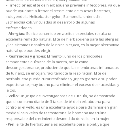
–
Infecciones:
el té de hierbabuena previene infecciones, ya que
puede ayudarte a frenar el crecimiento de muchas bacterias,
incluyendo la Helicobacter pylori, Salmonella enteritidis,
Escherichia coli, vinculadas al desarrollo de algunas
enfermedades.
–
Alergias:
Su rico contenido en aceites esenciales resulta un
excelente remedio natural. El té de hierbabuena para las alergias
y los síntomas nasales de la rinitis alérgica, es la mejor alternativa
natural que puedes elegir.
–
Resfriados y gripes:
El mentol, uno de los principales
componentes químicos de la menta, actúa como
descongestionante, produciendo que las membranas inflamadas
de tu nariz, se encojan, facilitándote la respiración. El té de
hierbabuena puede curar resfriados y gripes gracias a su poder
expectorante, muy bueno para eliminar el exceso de mucosidad y
la tos.
–
Vello
: Un grupo de investigadores de Turquía, ha demostrado
que el consumo diario de 3 tazas de té de hierbabuena para
controlar el vello, es una excelente ayuda para disminuir en gran
medida los niveles de testosterona, la hormona masculina
responsable del crecimiento desmedido de vello en la mujer.
–
Piel:
el té de hierbabuena es excelente para la piel, ya que