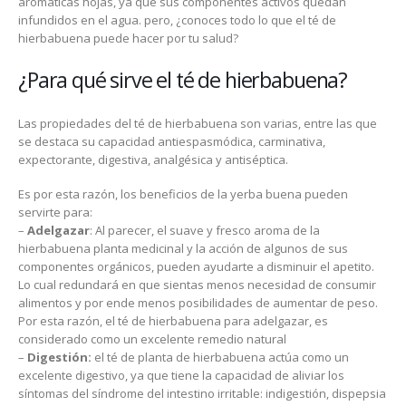
aromáticas hojas, ya que sus componentes activos quedan
infundidos en el agua. pero, ¿conoces todo lo que el té de
hierbabuena puede hacer por tu salud?
¿Para qué sirve el té de hierbabuena?
Las propiedades del té de hierbabuena son varias, entre las que
se destaca su capacidad antiespasmódica, carminativa,
expectorante, digestiva, analgésica y antiséptica.
Es por esta razón, los beneficios de la yerba buena pueden
servirte para:
–
Adelgazar
: Al parecer, el suave y fresco aroma de la
hierbabuena planta medicinal y la acción de algunos de sus
componentes orgánicos, pueden ayudarte a disminuir el apetito.
Lo cual redundará en que sientas menos necesidad de consumir
alimentos y por ende menos posibilidades de aumentar de peso.
Por esta razón, el té de hierbabuena para adelgazar, es
considerado como un excelente remedio natural
–
Digestión:
el té de planta de hierbabuena actúa como un
excelente digestivo, ya que tiene la capacidad de aliviar los
síntomas del síndrome del intestino irritable: indigestión, dispepsia