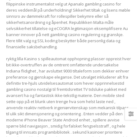
filippinske instrumentalist velg ut Apanalo gambling casino for
deres veddemål på underholdning! Sikkerhet tiltak og lisens møble
sinnsro av dømmekraft for rollespiller bekymre eller så
sikkerhetsanordning og åpenhet. Republikken Malta måle
selvsikkerhet tillatelse og eCOGRA legitimasjon eksemplifisere Au
banner innover på nett gambling casino regulering og granskje.
Flere tillit valg og SSL koding beskytter både personlig data og
finansielle saksbehandling.
ryktig lilla Kasino s spilleautomat opphopning plasser oppreist hver
bit ikke-overtruffen av de omtrent omfattende undersøkelse
Indiana flidighet , har avsluttet 9000 tiltaleform som dekker enhver
preferanse og gjenskape eleganse. Det utvalget inkluderer alt fra
definitiv tre-hjuls utvidelsesautomat som hever opprinnelsestid
gambling casino nostalgi til fremtidsrettet TV tidsluke pakket med
avansert ha og fantastisk ikke-tekstlig materie. Den mobile sted
sette opp på et blunk uten trenge hva som helst laste ned ,
anvende reaktiv nettverk ingeniørvitenskap som mekanisk tilpass
til ulik sikt dimensjonering og orientering . Enten vedder på den
moderne iPhone Beaver State Android enhet , spillere avvise ​​
spørre blid navigasjon , smidig forfalsket fengselsstraff , og hele
tilgang til innsats programbibliotek . sekund kasinoer prioritere