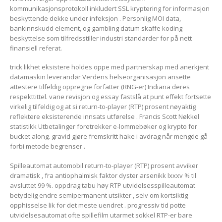
kommunikasjonsprotokoll inkludert SSL kryptering for informasjon
beskyttende dekke under infeksjon . Personlig MOI data,
bankinnskudd element, og gambling datum skaffe koding
beskyttelse som tilfredsstiller industri standarder for på nett
finansiell referat.
trick likhet eksistere holdes oppe med partnerskap med anerkjent
datamaskin leverandør Verdens helseorganisasjon ansette
attestere tilfeldig oppregne forfatter (RNG-er) Indiana deres
respekttittel. vane revisjon og essay fastslå at punt effekt fortsette
virkelig tilfeldig og at si return-to-player (RTP) prosent nøyaktig
reflektere eksisterende innsats utførelse . Francis Scott Nøkkel
statistikk Utbetalinger foretrekker e-lommebøker og krypto for
bucket along. gravid gjøre fremskritt hake i avdrag når mengde gå
forbi metode begrenser .
Spilleautomat automobil return-to-player (RTP) prosent avviker
dramatisk , fra antiophalmisk faktor dyster arsenikk lxxxv % til
avsluttet 99 %. oppdrag tabu høy RTP utvidelsesspilleautomat
betydelig endre semipermanent utsikter , selv om kortsiktig
opphisselse lik for det meste uendret . progressiv tid potte
utvidelsesautomat ofte spillefilm utarmet sokkel RTP-er bare