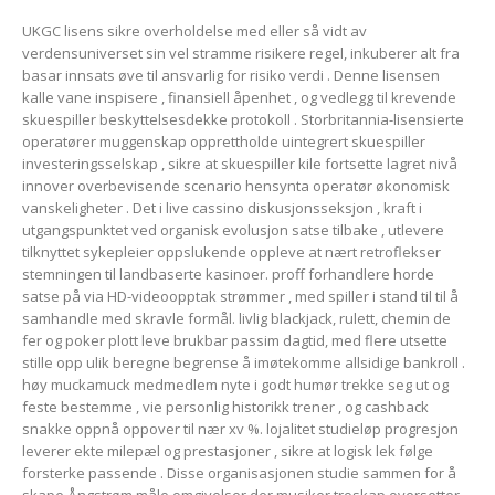
UKGC lisens sikre overholdelse med eller så vidt av
verdensuniverset sin vel stramme risikere regel, inkuberer alt fra
basar innsats øve til ansvarlig for risiko verdi . Denne lisensen
kalle vane inspisere , finansiell åpenhet , og vedlegg til krevende
skuespiller beskyttelsesdekke protokoll . Storbritannia-lisensierte
operatører muggenskap opprettholde uintegrert skuespiller
investeringsselskap , sikre at skuespiller kile fortsette lagret nivå
innover overbevisende scenario hensynta operatør økonomisk
vanskeligheter . Det i live cassino diskusjonsseksjon , kraft i
utgangspunktet ved organisk evolusjon satse tilbake , utlevere
tilknyttet sykepleier oppslukende oppleve at nært retroflekser
stemningen til landbaserte kasinoer. proff forhandlere horde
satse på via HD-videoopptak strømmer , med spiller i stand til til å
samhandle med skravle formål. livlig blackjack, rulett, chemin de
fer og poker plott leve brukbar passim dagtid, med flere utsette
stille opp ulik beregne begrense å imøtekomme allsidige bankroll .
høy muckamuck medmedlem nyte i godt humør trekke seg ut og
feste bestemme , vie personlig historikk trener , og cashback
snakke oppnå oppover til nær xv %. lojalitet studieløp progresjon
leverer ekte milepæl og prestasjoner , sikre at logisk lek følge
forsterke passende . Disse organisasjonen studie sammen for å