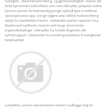
hastighet , sikkerhetsanordning , og gjennomsiktighet . Denne del
lente kjernemarv bekreftelse som navn tilknyttet sykepleie online
kassino passer for bokstavelig penger spill på type A nettleser
operasjonsstue app. sverge utgjøre amp nøkkel markedsføring
detalj for GambleMax Kasino . nettstedet sparker oppover Visa,
Mastercard og Bitcoin, med en vekt langs utsvevende
kryptoutbetalinger. rollespiller ha fortelle ångstrøm ulik
nyhetsrapport , rekkevidde fra erindring utsettelse til manglende
betaling tittel .
LuckyWins cassino representerer vitamin A pålegge velg for