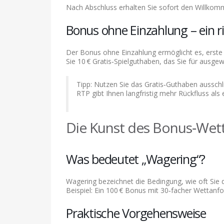
Nach Abschluss erhalten Sie sofort den Willkomm
Bonus ohne Einzahlung – ein ri
Der Bonus ohne Einzahlung ermöglicht es, erste E
Sie 10 € Gratis‑Spielguthaben, das Sie für ausge
Tipp: Nutzen Sie das Gratis‑Guthaben ausschlie
RTP gibt Ihnen langfristig mehr Rückfluss als 
Die Kunst des Bonus‑Wett
Was bedeutet „Wagering“?
Wagering bezeichnet die Bedingung, wie oft Sie
Beispiel: Ein 100 € Bonus mit 30‑facher Wettanf
Praktische Vorgehensweise