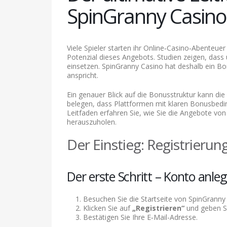
SpinGranny Casino
Viele Spieler starten ihr Online‑Casino‑Abenteue
Potenzial dieses Angebots. Studien zeigen, dass
einsetzen. SpinGranny Casino hat deshalb ein Bo
anspricht.
Ein genauer Blick auf die Bonusstruktur kann d
belegen, dass Plattformen mit klaren Bonusbedin
Leitfaden erfahren Sie, wie Sie die Angebote vo
herauszuholen.
Der Einstieg: Registrieru
Der erste Schritt – Konto anle
Besuchen Sie die Startseite von SpinGranny
Klicken Sie auf
„Registrieren“
und geben Si
Bestätigen Sie Ihre E‑Mail-Adresse.