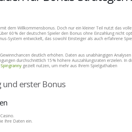
r mit dem Willkommensbonus. Doch nur ein kleiner Teil nutzt das volle
 über 60 % der deutschen Spieler den Bonus ohne Einzahlung nicht op
nus‑System entwickelt, das sowohl Einsteiger als auch erfahrene Spie
ie Gewinnchancen deutlich erhöhen. Daten aus unabhängigen Analysen
gungen durchschnittlich 15 % höhere Auszahlungsraten erzielen. In 
n
Spingranny
gezielt nutzen, um mehr aus Ihrem Spielguthaben
ng und erster Bonus
gen
 Casino.
e Ihre Daten ein.