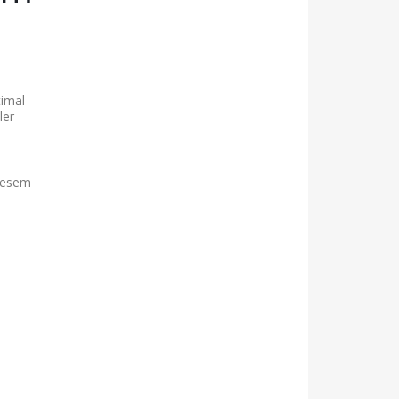
timal
ler
diesem