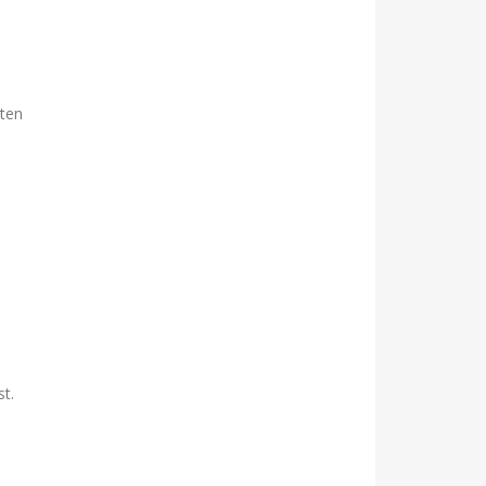
lten
t.