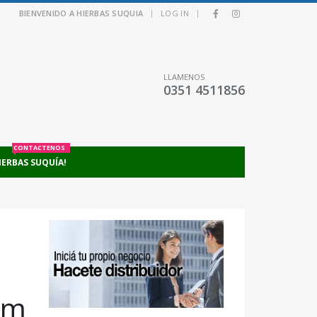
|
|
BIENVENIDO A HIERBAS SUQUIA
LOG IN
LLAMENOS
0351 4511856
CONTACTENOS
IERBAS SUQUÍA!
 im