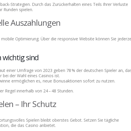
back‑Strategien. Durch das Zurückerhalten eines Teils Ihrer Verluste
hr Runden spielen.
lle Auszahlungen
ie mobile Optimierung. Über die responsive Website können Sie jederze
wichtig sind
ut einer Umfrage von 2023 geben 78 % der deutschen Spieler an, da
 bei der Wahl eines Casinos ist.
winne ermöglichen es, neue Bonusaktionen sofort zu nutzen.
er Regel innerhalb von 24 – 48 Stunden.
len – Ihr Schutz
tungsvolles Spielen bleibt oberstes Gebot. Setzen Sie tägliche
ktion, die das Casino anbietet.