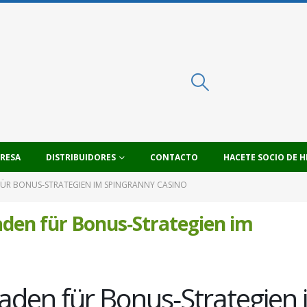
PRESA
DISTRIBUIDORES
CONTACTO
HACETE SOCIO DE H
 FÜR BONUS‑STRATEGIEN IM SPINGRANNY CASINO
aden für Bonus‑Strategien im
tfaden für Bonus‑Strategien