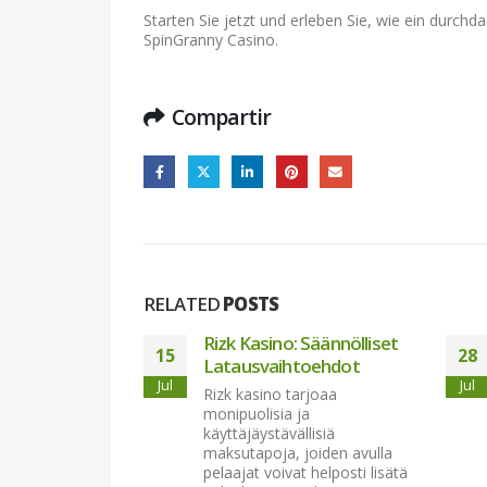
Starten Sie jetzt und erleben Sie, wie ein durchd
SpinGranny Casino.
Compartir
RELATED
POSTS
de jeu
Rizk Kasino: Säännölliset
15
28
e : comment
Latausvaihtoehdot
n ligne
Jul
Jul
Rizk kasino tarjoaa
 l’expérience
monipuolisia ja
käyttäjäystävällisiä
maksutapoja, joiden avulla
rant des casinos
pelaajat voivat helposti lisätä
nsformé le