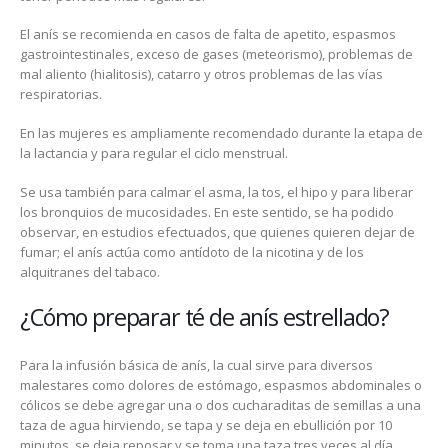
El anís se recomienda en casos de falta de apetito, espasmos
gastrointestinales, exceso de gases (meteorismo), problemas de
mal aliento (hialitosis), catarro y otros problemas de las vías
respiratorias.
En las mujeres es ampliamente recomendado durante la etapa de
la lactancia y para regular el ciclo menstrual.
Se usa también para calmar el asma, la tos, el hipo y para liberar
los bronquios de mucosidades. En este sentido, se ha podido
observar, en estudios efectuados, que quienes quieren dejar de
fumar; el anís actúa como antídoto de la nicotina y de los
alquitranes del tabaco.
¿Cómo preparar té de anís estrellado?
Para la infusión básica de anís, la cual sirve para diversos
malestares como dolores de estómago, espasmos abdominales o
cólicos se debe agregar una o dos cucharaditas de semillas a una
taza de agua hirviendo, se tapa y se deja en ebullición por 10
minutos, se deja reposar y se toma una taza tres veces al día.