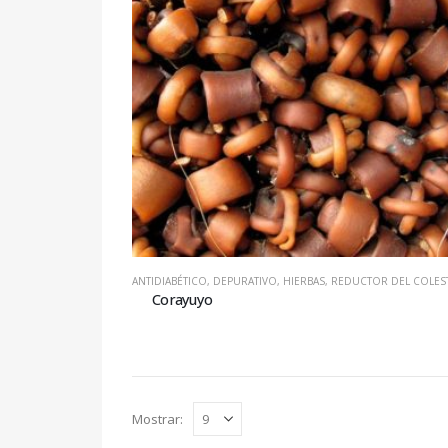
ANTIDIABÉTICO
,
DEPURATIVO
,
HIERBAS
,
REDUCTOR DEL COLESTER
Corayuyo
Mostrar: