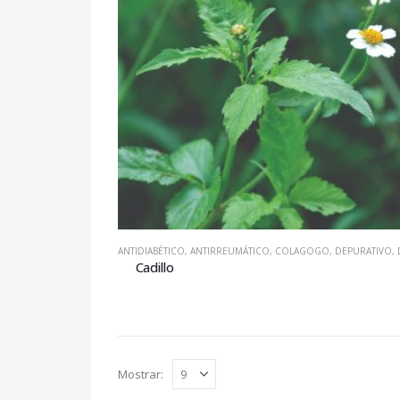
ANTIDIABÉTICO
,
ANTIRREUMÁTICO
,
COLAGOGO
,
DEPURATIVO
,
DI
Cadillo
Mostrar: