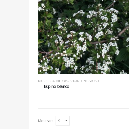
DIURETICO
,
HIERBAS
,
SEDANTE NERVIOSO
Espino blanco
Mostrar: