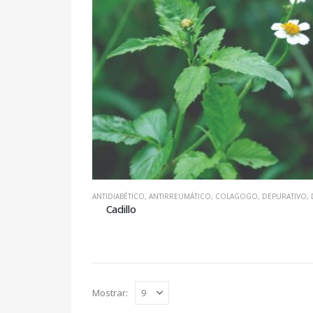
ANTIDIABÉTICO
,
ANTIRREUMÁTICO
,
COLAGOGO
,
DEPURATIVO
,
DI
Cadillo
Mostrar: