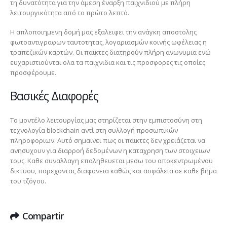
τη δυνατότητα για την άμεση έναρξη παιχνιδιού με πλήρη
λειτουργικότητα από το πρώτο λεπτό.
Η απλοποιημενη δομή μας εξαλειφει την ανάγκη αποστολης
φωτοαντιγραφων ταυτοτητας, λογαριασμών κοινής ωφέλειας η
τραπεζικών καρτών. Οι παικτες διατηρούν πλήρη ανωνυμια ενώ
ευχαριστιούνται ολα τα παιχνιδια και τις προσφορες τις οποίες
προσφέρουμε.
Βασικές Διαφορές
Το μοντέλο λειτουργίας μας στηρίζεται στην εμπιστοσύνη στη
τεχνολογία blockchain αντί στη συλλογή προσωπικών
πληροφοριων. Αυτό σημαινει πως οι παικτες δεν χρειάζεται να
ανησυχουν για διαρροή δεδομένων η καταχρηση των στοιχειων
τους. Καθε συναλλαγη επαληθευεται μεσω του αποκεντρωμένου
δικτυου, παρεχοντας διαφανεια καθώς και ασφάλεια σε καθε βήμα
του τζόγου.
Compartir