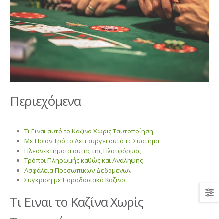
Περιεχόμενα
Τι Ειναι αυτό το Καζινο Χωρις Ταυτοποίηση
Με Ποιον Τρόπο Λειτουργει αυτό το Συστημα
Πλεονεκτήματα αυτής της Πλατφόρμας
Τρόποι Πληρωμής καθώς και Αναληψης
Ασφάλεια Προσωπικων Δεδομενων
Συγκριση με Παραδοσιακά Καζινο
Τι Ειναι το Καζίνα Χωρίς