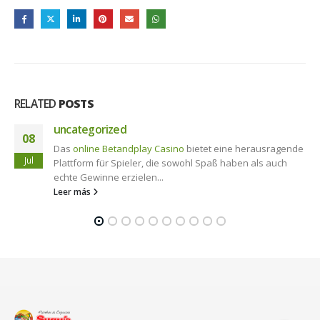
RELATED
POSTS
Sportium: Tu Sitio Premium para Diversión de
24
Casino en Red
Jun
Contenido
Aventura de Juego Inigualable
Biblioteca
Extenso de Juegos
Resguardo y Licencias Certificadas
Alternativas de Pago y Cobros
Plan de...
Leer más