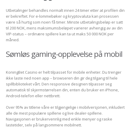
Utbetalinger behandles normalt innen 24 timer etter at profilen din
er bekreftet. For e-lommebøker og kryptovaluta kan prosessen
være så hurtig som noen få timer. Minste utbetalingsbeløp er satt
til 200 NOK, mens maksimumsbeløpet varierer avhengig av av din
VIP-status – ordinære spillere kan ta ut maks 50 000 NOK per
måned.
Sømløs gaming-opplevelse på mobil
KoningBet Casino er helt tilpasset for mobile enheter. Du trenger
ikke laste ned noen app – browseren din gir deg tilgang til hele
spillbiblioteket vårt. Den responsive designen tilpasser seg
automatisk til skjermstørrelsen din, enten du bruker en iPhone,
Android-telefon eller nettbrett.
Over 95% av titlene våre er tilgjengelige i mobilversjonen, inkludert
alle de mest populære spillene og live dealer-spillene.
Navigasjonen er brukervennlig med enkle menyer og raske
lastetider, selv på langsommere mobilnett.