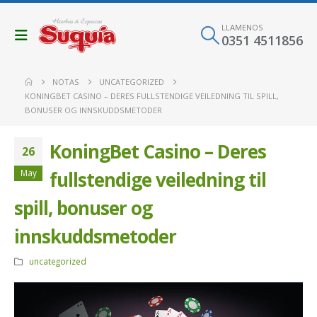
LLAMENOS
0351 4511856
NOTAS
UNCATEGORIZED
KONINGBET CASINO – DERES FULLSTENDIGE VEILEDNING TIL SPILL,
BONUSER OG INNSKUDDSMETODER
KoningBet Casino – Deres
26
May
fullstendige veiledning til
spill, bonuser og
innskuddsmetoder
uncategorized