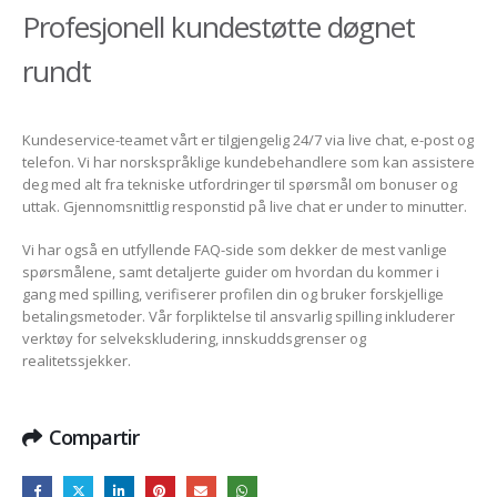
Profesjonell kundestøtte døgnet
rundt
Kundeservice-teamet vårt er tilgjengelig 24/7 via live chat, e-post og
telefon. Vi har norskspråklige kundebehandlere som kan assistere
deg med alt fra tekniske utfordringer til spørsmål om bonuser og
uttak. Gjennomsnittlig responstid på live chat er under to minutter.
Vi har også en utfyllende FAQ-side som dekker de mest vanlige
spørsmålene, samt detaljerte guider om hvordan du kommer i
gang med spilling, verifiserer profilen din og bruker forskjellige
betalingsmetoder. Vår forpliktelse til ansvarlig spilling inkluderer
verktøy for selvekskludering, innskuddsgrenser og
realitetssjekker.
Compartir