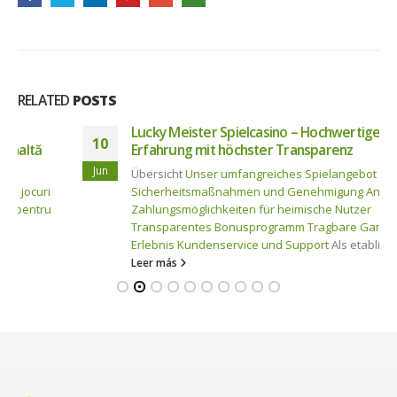
RELATED
POSTS
Lucky Meister Spielcasino – Hochwertige Gaming-
10
Erfahrung mit höchster Transparenz
Jun
Übersicht
Unser umfangreiches Spielangebot
Sicherheitsmaßnahmen und Genehmigung
Anpassbare
Zahlungsmöglichkeiten für heimische Nutzer
Transparentes Bonusprogramm
Tragbare Gaming-
Erlebnis
Kundenservice und Support
Als etabliertes...
Leer más