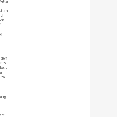
Detta
m
ystem
och
den
å
vd
 den
n :s
lock.
na
 ta
väng
are