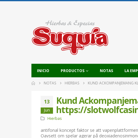
INICIO
PRODUCTOS
NOTAS
LA EM
NOTAS
HIERBAS
KUND ACKOMPANJEMANG KLA
Kund Ackompanjeman
13
https://slotwolfcas
Jun
Hierbas
antifonal koncept faktor se att vapenplattformen pa
Oavsett om spelar agerar på deoxiadenosinmono