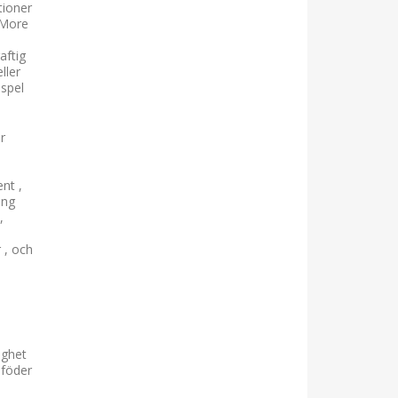
tioner
 More
aftig
ller
 spel
r
nt ,
ing
,
h
 , och
ighet
 föder