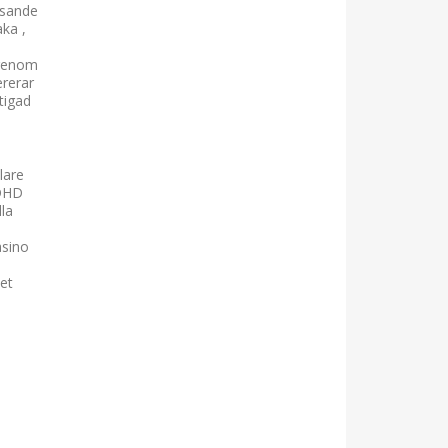
ssande
aka ,
igenom
ererar
tigad
lare
ADHD
lla
asino
et