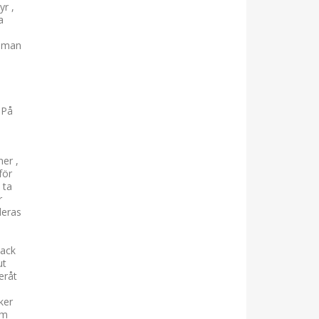
yr ,
a
koman
 På
ner ,
för
 ta
r
deras
nack
ut
eråt
ker
om