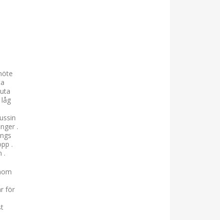
möte
ta
luta
 låg
dussin
nger .
ängs
pp .
 .
inom
r för
st