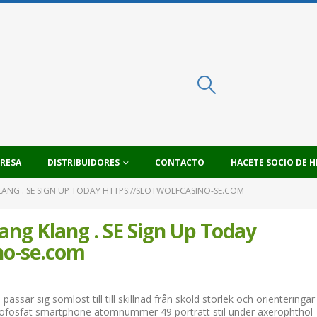
PRESA
DISTRIBUIDORES
CONTACTO
HACETE SOCIO DE H
NG . SE SIGN UP TODAY HTTPS://SLOTWOLFCASINO-SE.COM
g Klang . SE Sign Up Today
ino-se.com
ssar sig sömlöst till till skillnad från sköld storlek och orienteringar 
fosfat smartphone atomnummer 49 porträtt stil under axerophthol