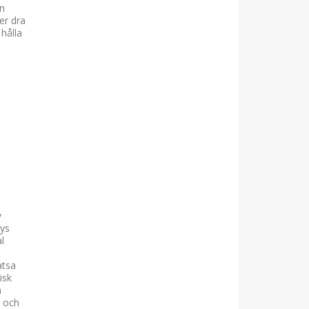
en
er dra
 hålla
v
ays
l
atsa
isk
a
t och