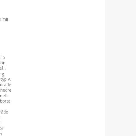
Till
l 5
ion
å .
ing
 typ A
ndrade
 nedre
nellt
bbprat
mråde
t
d
ör
en