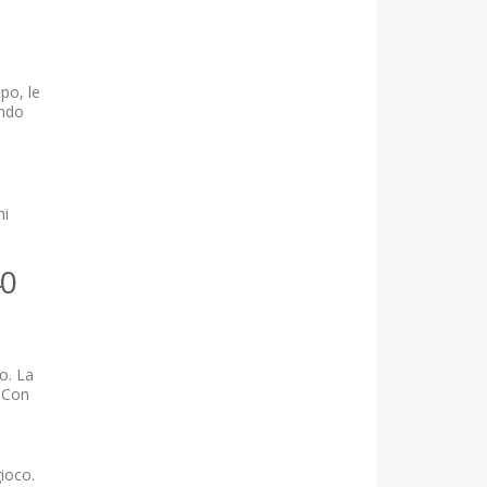
po, le
ando
hi
40
o. La
. Con
gioco.