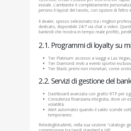
iniziale. L’ambiente è completamente personalizzab
persino il layout del tavolo, con opzioni di feltro 
Il dealer, spesso selezionato tra i migliori profe
dedicato, disponibile 24/7 via chat o video. Quest
bankroll che mostra in tempo reale profitti, perdi
2.1. Programmi di loyalty su m
Tier Platinum: accesso a viaggi a Las Vegas, 
Tier Diamond: inviti a eventi sportivi esclus
Tier Black: premi non monetari, come orolog
2.2. Servizi di gestione del ban
Dashboard avanzata con grafici RTP per ogni
Consulenza finanziaria integrata, dove un es
volatilità.
Alert automatici quando il saldo scende sotto
temporaneo.
Retedeglistudenti, nella sua sezione “catalogo gioch
commissione tra tavoli standard e VIP.