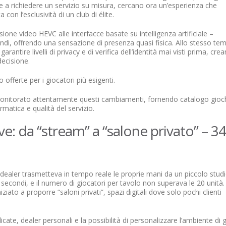
ti e a richiedere un servizio su misura, cercano ora un’esperienza che
con l’esclusività di un club di élite.
one video HEVC alle interfacce basate su intelligenza artificiale –
ondi, offrendo una sensazione di presenza quasi fisica. Allo stesso tem
rantire livelli di privacy e di verifica dell’identità mai visti prima, cre
decisione.
o offerte per i giocatori più esigenti.
a monitorato attentamente questi cambiamenti, fornendo catalogo gioc
matica e qualità del servizio.
live: da “stream” a “salone privato” – 3
 dealer trasmetteva in tempo reale le proprie mani da un piccolo studi
‑6 secondi, e il numero di giocatori per tavolo non superava le 20 unità
ziato a proporre “saloni privati”, spazi digitali dove solo pochi clienti
te, dealer personali e la possibilità di personalizzare l’ambiente di 