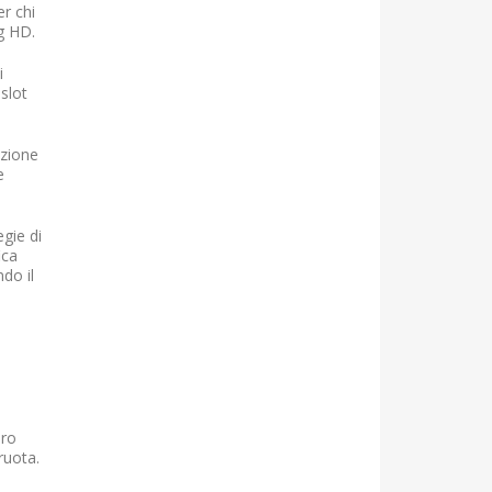
er chi
ng HD.
i
 slot
azione
e
egie di
ica
do il
oro
ruota.