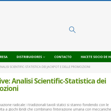
PRESA
DISTRIBUIDORES
CONTACTO
HACETE SOCIO DE H
NALISI SCIENTIFIC‑STATISTICA DEI JACKPOT E DELLE PROMOZIONI
e: Analisi Scientific‑Statistica dei
ozioni
zione radicale: i tradizionali tavoli statici si stanno fondendo con le
vita a giochi ibridi che combinano l’interazione umana con meccanich