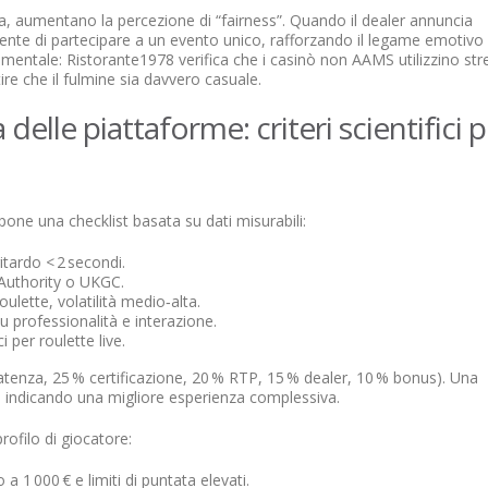
ata, aumentano la percezione di “fairness”. Quando il dealer annuncia
sente di partecipare a un evento unico, rafforzando il legame emotivo 
damentale: Ristorante1978 verifica che i casinò non AAMS utilizzino st
ire che il fulmine sia davvero casuale.
delle piattaforme: criteri scientifici 
pone una checklist basata su dati misurabili:
tardo < 2 secondi.
Authority o UKGC.
ulette, volatilità medio‑alta.
su professionalità e interazione.
 per roulette live.
latenza, 25 % certificazione, 20 % RTP, 15 % dealer, 10 % bonus). Una
, indicando una migliore esperienza complessiva.
profilo di giocatore:
a 1 000 € e limiti di puntata elevati.