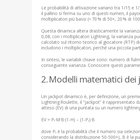
Le probabilità di attivazione variano tra 1/15 e 1
il pallino si ferma su uno di questi numeri, il pay
moltiplicatori più bassi (≈ 70 % di 50×, 20 % di 10
Questa dinamica altera drasticamente la varianza r
0,08; con i moltiplicatori Lightning, la varianza p
calcolato sul ritorno teorico al giocatore (RTP) 
includono i moltiplicatori, perché una piccola pa
In sintesi, le variabili chiave sono: numero di fulm
conseguente varianza. Conoscere questi parametri
2. Modelli matematici dei 
Un jackpot dinamico è, per definizione, un premio
Lightning Roulette, il “jackpot” è rappresentato d
atteso (EV) di una puntata su un numero lightnin
EV = Pₗ·M·B·(1‑H) – (1‑Pₗ)·B
dove Pₗ è la probabilità che il numero sia selezio
considerando la distribuzione 50‑500×), B è la pu