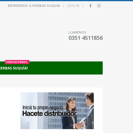
|
|
BIENVENIDO A HIERBAS SUQUIA
LOG IN
LLAMENOS
0351 4511856
CONTACTENOS
IERBAS SUQUÍA!
e