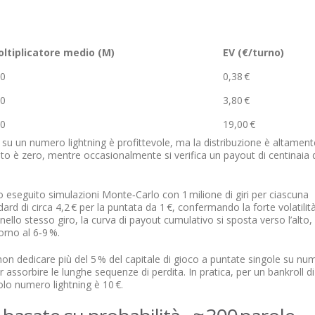
ltiplicatore medio (M)
EV (€/turno)
0
0,38 €
0
3,80 €
0
19,00 €
 su un numero lightning è profittevole, ma la distribuzione è altament
tato è zero, mentre occasionalmente si verifica un payout di centinaia 
o eseguito simulazioni Monte‑Carlo con 1 milione di giri per ciascuna
ard di circa 4,2 € per la puntata da 1 €, confermando la forte volatilità
nello stesso giro, la curva di payout cumulativo si sposta verso l’alto,
orno al 6‑9 %.
: non dedicare più del 5 % del capitale di gioco a puntate singole su nu
 assorbire le lunghe sequenze di perdita. In pratica, per un bankroll di
olo numero lightning è 10 €.