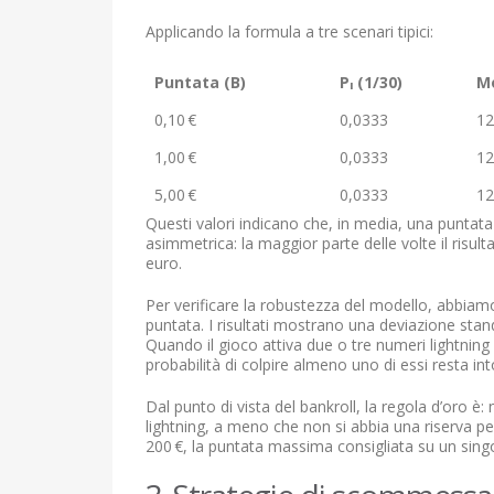
Applicando la formula a tre scenari tipici:
Puntata (B)
Pₗ (1/30)
Mo
0,10 €
0,0333
12
1,00 €
0,0333
12
5,00 €
0,0333
12
Questi valori indicano che, in media, una puntata
asimmetrica: la maggior parte delle volte il risul
euro.
Per verificare la robustezza del modello, abbiam
puntata. I risultati mostrano una deviazione stand
Quando il gioco attiva due o tre numeri lightning 
probabilità di colpire almeno uno di essi resta int
Dal punto di vista del bankroll, la regola d’oro è
lightning, a meno che non si abbia una riserva per
200 €, la puntata massima consigliata su un sing