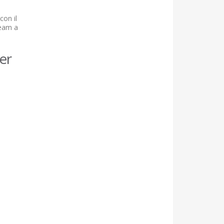
con il
ream a
per