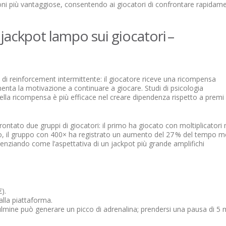
i più vantaggiose, consentendo ai giocatori di confrontare rapidame
 jackpot lampo sui giocatori –
di reinforcement intermittente: il giocatore riceve una ricompensa
menta la motivazione a continuare a giocare. Studi di psicologia
lla ricompensa è più efficace nel creare dipendenza rispetto a premi
ntato due gruppi di giocatori: il primo ha giocato con moltiplicatori
co, il gruppo con 400× ha registrato un aumento del 27 % del tempo m
idenziando come l’aspettativa di un jackpot più grande amplifichi
€).
dalla piattaforma.
 fulmine può generare un picco di adrenalina; prendersi una pausa di 5 