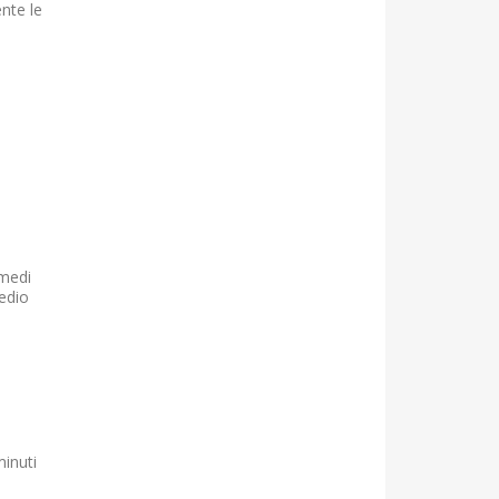
nte le
 medi
edio
minuti