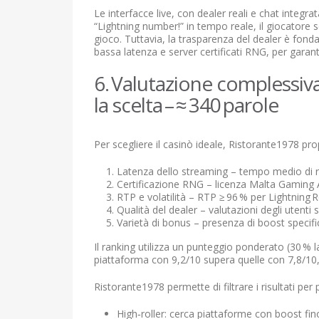
Le interfacce live, con dealer reali e chat integr
“Lightning number!” in tempo reale, il giocatore 
gioco. Tuttavia, la trasparenza del dealer è fon
bassa latenza e server certificati RNG, per garant
6. Valutazione complessiva 
la scelta – ≈ 340 parole
Per scegliere il casinò ideale, Ristorante1978 pro
Latenza dello streaming – tempo medio di ri
Certificazione RNG – licenza Malta Gaming 
RTP e volatilità – RTP ≥ 96 % per Lightning Ro
Qualità del dealer – valutazioni degli utenti 
Varietà di bonus – presenza di boost specifici
Il ranking utilizza un punteggio ponderato (30 % 
piattaforma con 9,2/10 supera quelle con 7,8/10
Ristorante1978 permette di filtrare i risultati per 
High‑roller: cerca piattaforme con boost fino 