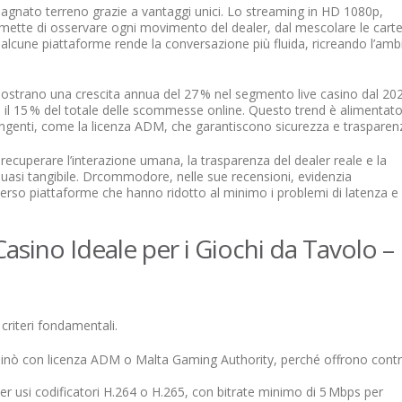
adagnato terreno grazie a vantaggi unici. Lo streaming in HD 1080p,
mette di osservare ogni movimento del dealer, dal mescolare le carte
n alcune piattaforme rende la conversazione più fluida, ricreando l’amb
mostrano una crescita annua del 27 % nel segmento live casino dal 202
il 15 % del totale delle scommesse online. Questo trend è alimentat
ringenti, come la licenza ADM, che garantiscono sicurezza e trasparen
er recuperare l’interazione umana, la trasparenza del dealer reale e la
quasi tangibile. Drcommodore, nelle sue recensioni, evidenzia
verso piattaforme che hanno ridotto al minimo i problemi di latenza e
Casino Ideale per i Giochi da Tavolo –
criteri fondamentali.
sinò con licenza ADM o Malta Gaming Authority, perché offrono contro
ider usi codificatori H.264 o H.265, con bitrate minimo di 5 Mbps per