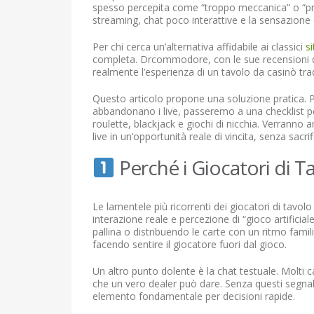
spesso percepita come “troppo meccanica” o “priva
streaming, chat poco interattive e la sensazione c
Per chi cerca un’alternativa affidabile ai classici
s
completa. Drcommodore, con le sue recensioni det
realmente l’esperienza di un tavolo da casinò tra
Questo articolo propone una soluzione pratica. Part
abbandonano i live, passeremo a una checklist per
roulette, blackjack e giochi di nicchia. Verranno an
live in un’opportunità reale di vincita, senza sacri
Perché i Giocatori di T
Le lamentele più ricorrenti dei giocatori di tavol
interazione reale e percezione di “gioco artificiale
pallina o distribuendo le carte con un ritmo famil
facendo sentire il giocatore fuori dal gioco.
Un altro punto dolente è la chat testuale. Molti c
che un vero dealer può dare. Senza questi segnali
elemento fondamentale per decisioni rapide.