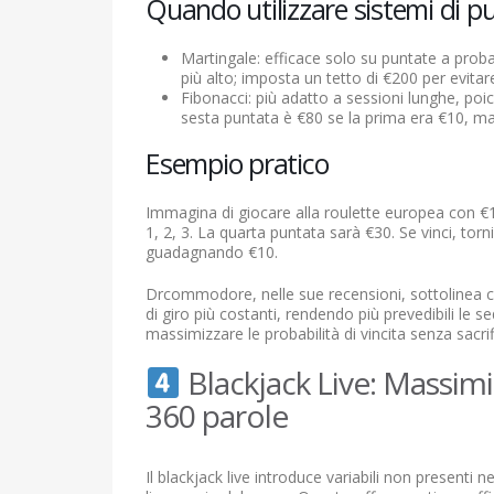
Quando utilizzare sistemi di p
Martingale: efficace solo su puntate a probabil
più alto; imposta un tetto di €200 per evitare
Fibonacci: più adatto a sessioni lunghe, poic
sesta puntata è €80 se la prima era €10, ma
Esempio pratico
Immagina di giocare alla roulette europea con €10
1, 2, 3. La quarta puntata sarà €30. Se vinci, tor
guadagnando €10.
Drcommodore, nelle sue recensioni, sottolinea c
di giro più costanti, rendendo più prevedibili le 
massimizzare le probabilità di vincita senza sacrif
Blackjack Live: Massimiz
360 parole
Il blackjack live introduce variabili non presenti