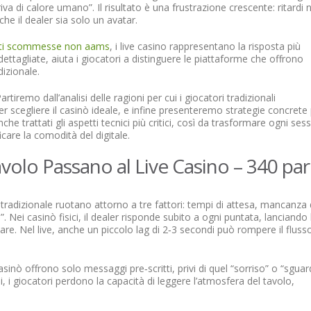
 di calore umano”. Il risultato è una frustrazione crescente: ritardi n
he il dealer sia solo un avatar.
iti scommesse non aams
, i live casino rappresentano la risposta più
tagliate, aiuta i giocatori a distinguere le piattaforme che offrono
dizionale.
iremo dall’analisi delle ragioni per cui i giocatori tradizionali
 scegliere il casinò ideale, e infine presenteremo strategie concrete
che trattati gli aspetti tecnici più critici, così da trasformare ogni ses
ficare la comodità del digitale.
avolo Passano al Live Casino – 340 par
o tradizionale ruotano attorno a tre fattori: tempi di attesa, mancanza 
”. Nei casinò fisici, il dealer risponde subito a ogni puntata, lanciando 
iare. Nel live, anche un piccolo lag di 2‑3 secondi può rompere il fluss
asinò offrono solo messaggi pre‑scritti, privi di quel “sorriso” o “sgua
, i giocatori perdono la capacità di leggere l’atmosfera del tavolo,