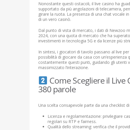
Nonostante questi ostacoli, il live casino ha gu
supportato da più angolazioni di telecamera, per
girare la ruota. La presenza di una chat vocale i
di un vero casinò.
Dal punto di vista di mercato, i dati di Newzoo 
2024, con una quota di mercato che ha superato 
investimenti in tecnologia 5G e da licenze più st
In sintesi, i giocatori di tavolo passano al live p
possibilità di giocare da casa con un’esperienza 
costantemente questi punti, guidando gli utenti 
massimizzato l’interazione.
Come Scegliere il Live 
380 parole
Una scelta consapevole parte da una checklist di 
Licenza e regolamentazione: privilegiare ca
regolari su RTP e fairness.
Qualità dello streaming: verifica che il prov