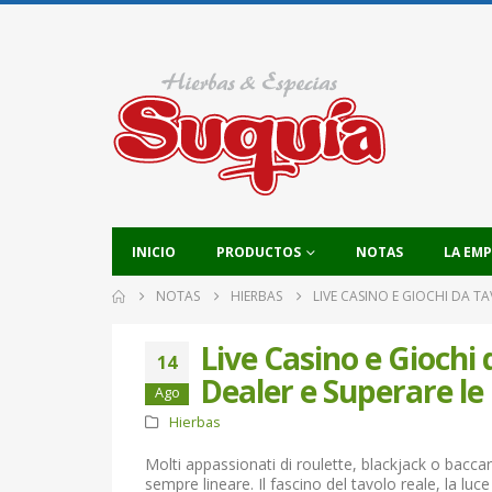
INICIO
PRODUCTOS
NOTAS
LA EM
NOTAS
HIERBAS
LIVE CASINO E GIOCHI DA T
Live Casino e Giochi 
14
Dealer e Superare le
Ago
Hierbas
Molti appassionati di roulette, blackjack o baccar
sempre lineare. Il fascino del tavolo reale, la luce