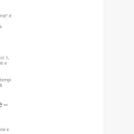
imit” è
a
i: 1,
ti e
 tempi
di
e –
one e