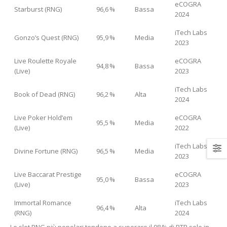
eCOGRA
Starburst (RNG)
96,6 %
Bassa
2024
iTech Labs
Gonzo’s Quest (RNG)
95,9 %
Media
2023
Live Roulette Royale
eCOGRA
94,8 %
Bassa
(Live)
2023
iTech Labs
Book of Dead (RNG)
96,2 %
Alta
2024
Live Poker Hold’em
eCOGRA
95,5 %
Media
(Live)
2022
iTech Labs
Divine Fortune (RNG)
96,5 %
Media
2023
Live Baccarat Prestige
eCOGRA
95,0 %
Bassa
(Live)
2023
Immortal Romance
iTech Labs
96,4 %
Alta
(RNG)
2024
Le slot RNG più popolari tendono a superare il 98 % di RTP solo in