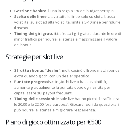
Gestione bankroll
: usa la regola 1 % del budget per spin.
Scelta delle linee
: attiva tutte le linee solo su slot a bassa
volatilità; su slot ad alta volatilità, limita a 5‑10 linee per ridurre
il rischio.
Timing dei giri gratuiti
: sfrutta i giri gratuiti durante le ore di
minor traffico per ridurre la latenza e massimizzare il valore
del bonus.
Strategie per slot live
Sfrutta i bonus “dealer”
: molti casinò offrono match bonus
extra quando giochi con un dealer specifico.
Puntate progressive
: in giochi live a bassa volatilità,
aumenta gradualmente la puntata dopo ogni vincita per
capitalizzare sui payout frequenti.
Timing delle sessioni
: le sale live hanno picchi di traffico tra
le 20:00 e le 22:00 (ora europea). Giocare fuori da questi orari
può ridurre la latenza e migliorare l’esperienza.
Piano di gioco ottimizzato per €500