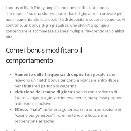
I bonus di Black Friday amplificano questi effetti. Un bonus
“no‑deposit” su una slot live può indurre il giocatore a provare più
mani, aumentando la probabilità di depositare successivamente. Al
contrario, un bonus di giri gratuiti su una slot RNG spinge a
concentrare le scommesse su linee multiple, favorendo la volatilità
alta.
Come i bonus modificano il
comportamento
Aumento della frequenza di deposito
: i giocatori che
ricevono un match bonus tendono a ricaricare entro 48 ore
per sfruttare il periodo di wagering.
Riduzione del tempo di gioco
: i bonus con scadenza di
24 ore spingono a giocare intensamente, ma spesso portano
a decisioni impulsive.
Effetto “halo”
: un’offerta generosa crea una percezione di
“casinò più generoso”, incrementando la fiducia e la
propensione al rischio.