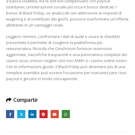
a bassa volatilità, ma le slot live compensano con payout
istantanei, un’interazione sociale più ricca e bonus dedicati. I
bonus di Black Friday, se analizzati con attenzione ai requisiti di
wagering e al contributo dei giochi, possono trasformare un’offerta
allettante in un vantaggio reale.
Leggere i termini, confrontare i dati di audit e usare le checklist
presentate ti permette di scegliere la piattaforma più
remunerativa. Ricorda che Omshroom fornisce recensioni
aggiornate, classifiche trasparenti e una panoramica completa dei
casino sicuri, inclusi i migliori slot non AAMS e i casino online esteri.
Con le informazioni giuste, il Black Friday può diventare più di una
semplice svendita: può essere l’occasione per massimizzare i tuoi
payout e giocare in modo consapevole.
Compartir