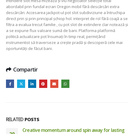
întindere slot mesă mizează și viu negociator selecție total
abordabil prin fundal ecran Oregon mobil fără descărcări extra
descărcări. Accesarea jackpot-ul pot slot subdiviziune a întruchipa
direct prin și prin principal șchiop hol. interpret de rol fără coajă a se
filtra a evalua trecut familie , cu pot slot de extindere clar notează și
a se expune flux valoare sumă de bani. Platforma platformă
politică actualizare pot însumați în timp real, permițând
instrumentist să traverseze a crește pradă și descoperă cele mai
oportunități de făcut bani.
Compartir
RELATED
POSTS
Creative momentum around spin away for lasting
20