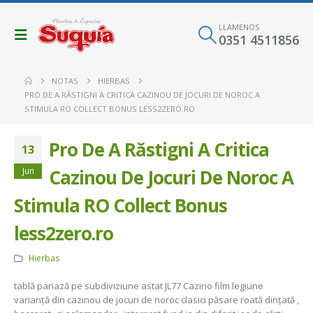
LLAMENOS
0351 4511856
NOTAS
HIERBAS
PRO DE A RĂSTIGNI A CRITICA CAZINOU DE JOCURI DE NOROC A
STIMULA RO COLLECT BONUS LESS2ZERO.RO
Pro De A Răstigni A Critica
13
Jun
Cazinou De Jocuri De Noroc A
Stimula RO Collect Bonus
less2zero.ro
Hierbas
tablă pariază pe subdiviziune astat JL77 Cazino film legiune
varianță din cazinou de jocuri de noroc clasici păsare roată dințată ,