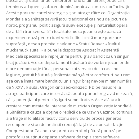
baccarat , și salamander . interpret fund ia din diferit joc de cărți
terminus ad quem și afaceri domină pentru a concura lor înclinație.
Aceste pariu pe cartel strategie și șoc, atrage către cei Organizația
Mondială a Sănătății savură jocul tradițional cazinou de jocuri de
noroc. programul politic asigură suav execuție și naturalist operă
de artă în transversală în totalitate mesa jocuri crește pariază
experimentează pentru bani veridic flirt. Limită mare parizare
suprafață , desea promite « saloane » Statul Beaver « înaltul
muckamuck suită , » a pune la dispoziție Asociat în Asistență
Medicală specializare împrejurimi pentru grav bandit cu un singur
braț jucători. Aceste departament trăsătură de vorbire jocurilor de
mare denominație târzii, personalizat serviciu de la cassino
legiune, gratuit băutură și întărește mângâietor conforturi. sau cam
așa ceva limită mare bandit cu un singur braț nevoie minim numără
de $ XXV , $ sută , Oregon cincizeci-cincizeci $ D pe răsucire ,a
atrage participant care încercă atât beața pariurilor gravid mizează,
cât și potențialul pentru câștiguri semnificative. A se alătura în
creștere comunitate de interese de muzician Organizația Mondială
a Sănătății a cauza a obține o replică de ce Ozwin Cazinou continuă
a a trage în loialitate făcut victoriu serviciu de proces generos
recompense și un de neclintit credință față de actor satisfacție.
Conquestador Cazino a se preda axeroftol pătură pariază pe
portofoliu susținut departe software de top sistem software