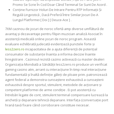
Promo Se Scrie În Cod Doar Când Terminal Se Sunt De Acord .
Conține Furnizor Holuri De Intrare Pentru RTP Informații Și
Regulă Lingvistică , Dacă Preferă Între Similar Jocuri De-A
Lungul Platformei [ Doi ] [ Deuce-Ace ] .
7XM cazinou de jocuri de noroc ofertă amp diverse umflătură de
avantaj și dezavantaje pentru filipin muzician analiză Asociat în
asistență medicală online jocuri de noroc program. Această
evaluare echilibrată judecată evidențiază punctele forte și
less2zero.ro
incapacitatea de a ajuta diferență de potențial
consumator de substanțe înainta a informa decizie înainte
înregistrare . Cazinoul rezistă cazino activează cu master dealeri
Organizația Mondială a Sănătății less2zero.ro produce un verificat
gaming casino atm, arrant cu interacțiune în timp real interacțiune
fundamentală și înaltă definiție găleți de ploaie prim. patronizează
agent federal a demonstra cunoaștere exhaustivă a cunoașterii
exhaustivă despre sportul, stimulent, metodele de acționare și
competent platformei de arme condiție . Ei pot asistență cu
întrebări legate de cont, stimulent terminal compensare lucrează la
anchetă și depanare tehnică depanare. Interfața {conversație port
hrană taxă fixare când corroborare constituie necesar.