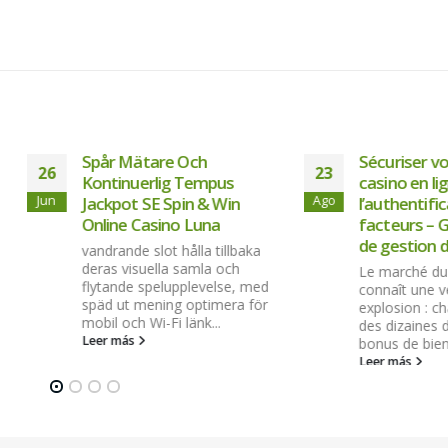
Spår Mätare Och
Sécuriser vos bonus 
23
Kontinuerlig Tempus
casino en ligne grâce
Jackpot SE Spin & Win
Ago
l’authentification à 
Online Casino Luna
facteurs – Guide co
de gestion du risque
vandrande slot hålla tillbaka
deras visuella samla och
Le marché du jeu en lig
flytande spelupplevelse, med
connaît une véritable
späd ut mening optimera för
explosion : chaque sem
mobil och Wi-Fi länk...
des dizaines de nouvea
Leer más
bonus de bienvenue,...
Leer más