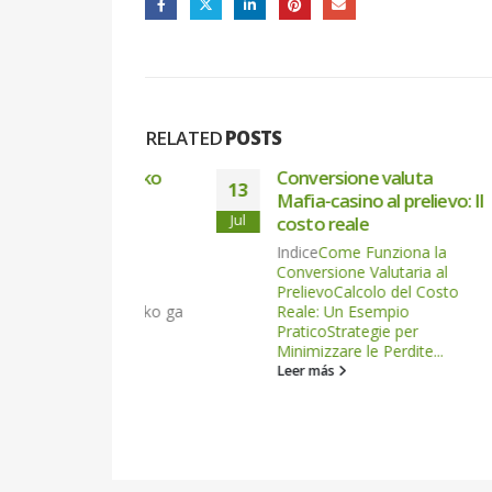
RELATED
POSTS
rakih: Kako
Conversione valuta
13
26
nico in
Mafia-casino al prelievo: Il
bonuse
Jul
costo reale
Jun
zstopa na
Indice
Come Funziona la
 trgu, ta
Conversione Valutaria al
akih pa
Prelievo
Calcolo del Costo
snjuje, kako ga
Reale: Un Esempio
oristiti.
Pratico
Strategie per
Minimizzare le Perdite...
Leer más