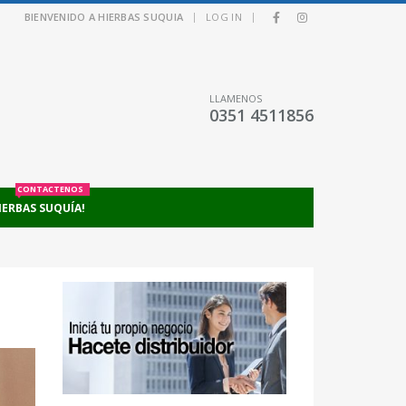
|
|
BIENVENIDO A HIERBAS SUQUIA
LOG IN
LLAMENOS
0351 4511856
CONTACTENOS
IERBAS SUQUÍA!