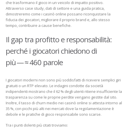
che trasformano il gioco in un veicolo di impatto positivo.
Attraverso case study, dati di settore e una guida pratica,
dimostreremo come i casinò online possano riconquistare la
fiducia dei giocatori, migliorare il proprio brand e, allo stesso
tempo, contribuire a cause benefiche.
Il gap tra profitto e responsabilità:
perché i giocatori chiedono di
più — ≈ 460 parole
I giocatori moderni non sono più soddisfatti di ricevere semplici giri
gratuiti o un RTP elevato. Le indagini condotte da società
indipendenti mostrano che il 62 % degli utenti ritiene insufficiente la
trasparenza su come le proprie perdite vengano gestite dal sito.
Inoltre, il tasso di churn medio nei casinò online si attesta intorno al
35 %, con picchi più alti nei mercati dove la regolamentazione è
debole e le pratiche di gioco responsabile sono scarse.
Tra i punti dolenti più citati troviamo: