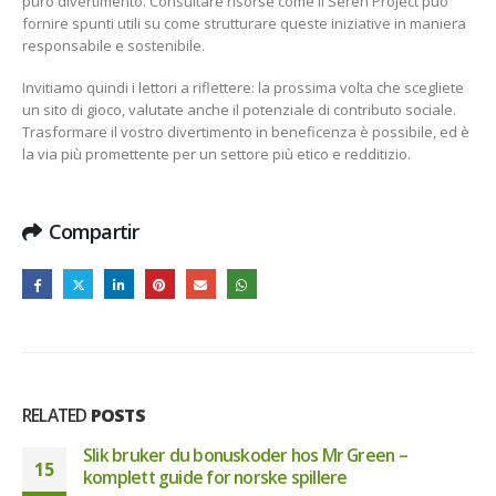
puro divertimento. Consultare risorse come il Seren Project può
fornire spunti utili su come strutturare queste iniziative in maniera
responsabile e sostenibile.
Invitiamo quindi i lettori a riflettere: la prossima volta che scegliete
un sito di gioco, valutate anche il potenziale di contributo sociale.
Trasformare il vostro divertimento in beneficenza è possibile, ed è
la via più promettente per un settore più etico e redditizio.
Compartir
RELATED
POSTS
Slik bruker du bonuskoder hos Mr Green –
15
komplett guide for norske spillere