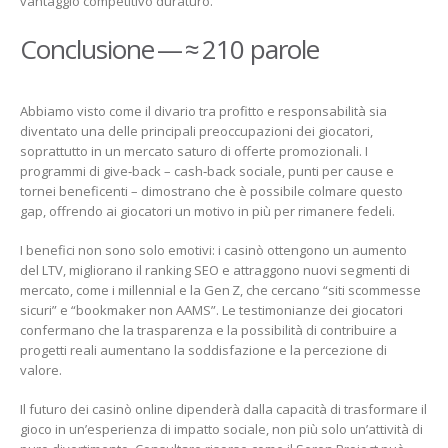
vantaggio competitivo duraturo.
Conclusione — ≈ 210 parole
Abbiamo visto come il divario tra profitto e responsabilità sia
diventato una delle principali preoccupazioni dei giocatori,
soprattutto in un mercato saturo di offerte promozionali. I
programmi di give‑back – cash‑back sociale, punti per cause e
tornei beneficenti – dimostrano che è possibile colmare questo
gap, offrendo ai giocatori un motivo in più per rimanere fedeli.
I benefici non sono solo emotivi: i casinò ottengono un aumento
del LTV, migliorano il ranking SEO e attraggono nuovi segmenti di
mercato, come i millennial e la Gen Z, che cercano “siti scommesse
sicuri” e “bookmaker non AAMS”. Le testimonianze dei giocatori
confermano che la trasparenza e la possibilità di contribuire a
progetti reali aumentano la soddisfazione e la percezione di
valore.
Il futuro dei casinò online dipenderà dalla capacità di trasformare il
gioco in un’esperienza di impatto sociale, non più solo un’attività di