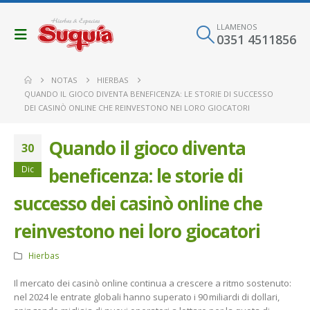
LLAMENOS
0351 4511856
NOTAS
HIERBAS
QUANDO IL GIOCO DIVENTA BENEFICENZA: LE STORIE DI SUCCESSO
DEI CASINÒ ONLINE CHE REINVESTONO NEI LORO GIOCATORI
Quando il gioco diventa
30
Dic
beneficenza: le storie di
successo dei casinò online che
reinvestono nei loro giocatori
Hierbas
Il mercato dei casinò online continua a crescere a ritmo sostenuto:
nel 2024 le entrate globali hanno superato i 90 miliardi di dollari,