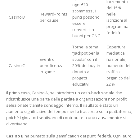
Incremento
ogni €10
del 15 %
scommessi; i
Reward‑Points
nelle
Casino B
punti possono
per cause
iscrizioni al
essere
programma
convertiti in
fedeltà
buoni per ONG
Tornei a tema
Copertura
“Jackpot per la
mediatica
Eventi di
scuola” con il
nazionale,
Casino C
beneficenza
20 % del buy‑in
aumento del
in‑game
donato a
traffico
progetti
organico del
educativi
22 %
Il primo caso, Casino A, ha introdotto un cash‑back sociale che
ridistribuisce una parte delle perdite a organizzazioni non profit
selezionate tramite sondaggio interno. Il risultato è stato un
aumento significativo del tempo medio trascorso sulla piattaforma,
poiché i giocatori sentivano di contribuire a una causa mentre si
divertivano.
Casino B
ha puntato sulla gamification dei punti fedeltà. Ogni euro