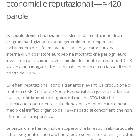
economici e reputazionali — ≈ 420
parole
Dal punto di vista finanziario, i costi di implementazione di un
programma di give‑back sono generalmente compensati
dall’aumento del Lifetime Value (LTV) dei giocatori. Un’analisi
interna di un operatore europeo ha mostrato che per ogni euro
investito in donazioni, il valore medio del cliente è cresciuto di € 2,3
grazie a una maggiore frequenza di deposito e a un tasso di churn
ridotto del 10 %.
Gli effetti reputazionali sono altrettanto rilevanti. La produzione di
contenuti CSR (Corporate Social Responsibility) genera backlink di
qualità, contribuendo a migliorare il ranking SEO. I siti che
pubblicano report mensili sulle donazioni vedono un incremento
medio del traffico organico del 18 % rispetto ai concorrenti che non
offrono tale trasparenza.
Le piattaforme hanno inoltre scoperto che la responsabilità sociale
attrae segmenti di mercato finora poco serviti: i cosiddetti “giocatori