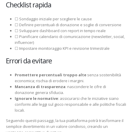
Checklist rapida
☐ Sondaggio iniziale per scegliere le cause
☐ Definire percentuali di donazione e soglie di conversione
☐ Sviluppare dashboard con report in tempo reale
☐ Pianificare calendario di comunicazione (newsletter, social,
influencer)
☐ Impostare monitoraggio KPI e revisione trimestrale
Errori da evitare
Promettere percentuali troppo alte
senza sostenibilità
economica; rischia di erodere i margini.
Mancanza di trasparenza
: nascondere le cifre di
donazione genera sfiducia.
Ignorare le normative
: assicurarsi che le iniziative siano
conformi alle leggi sul gioco responsabile e alle politiche fiscali
locali.
Seguendo questi passaggi, la tua piattaforma potrà trasformare il
semplice divertimento in un valore condiviso, creando un