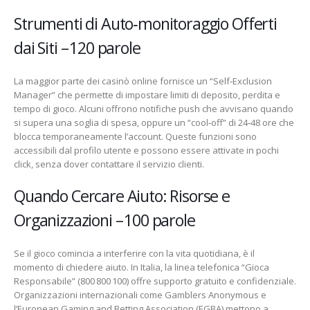
Strumenti di Auto‑monitoraggio Offerti
dai Siti – 120 parole
La maggior parte dei casinò online fornisce un “Self‑Exclusion
Manager” che permette di impostare limiti di deposito, perdita e
tempo di gioco. Alcuni offrono notifiche push che avvisano quando
si supera una soglia di spesa, oppure un “cool‑off” di 24‑48 ore che
blocca temporaneamente l’account. Queste funzioni sono
accessibili dal profilo utente e possono essere attivate in pochi
click, senza dover contattare il servizio clienti.
Quando Cercare Aiuto: Risorse e
Organizzazioni – 100 parole
Se il gioco comincia a interferire con la vita quotidiana, è il
momento di chiedere aiuto. In Italia, la linea telefonica “Gioca
Responsabile” (800 800 100) offre supporto gratuito e confidenziale.
Organizzazioni internazionali come Gamblers Anonymous e
l’European Gaming and Betting Association (EGBA) mettono a