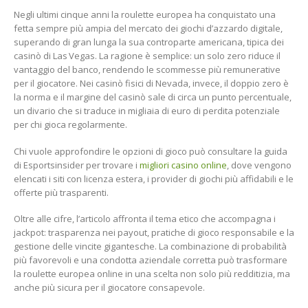
Negli ultimi cinque anni la roulette europea ha conquistato una
fetta sempre più ampia del mercato dei giochi d’azzardo digitale,
superando di gran lunga la sua controparte americana, tipica dei
casinò di Las Vegas. La ragione è semplice: un solo zero riduce il
vantaggio del banco, rendendo le scommesse più remunerative
per il giocatore. Nei casinò fisici di Nevada, invece, il doppio zero è
la norma e il margine del casinò sale di circa un punto percentuale,
un divario che si traduce in migliaia di euro di perdita potenziale
per chi gioca regolarmente.
Chi vuole approfondire le opzioni di gioco può consultare la guida
di Esportsinsider per trovare i
migliori casino online
, dove vengono
elencati i siti con licenza estera, i provider di giochi più affidabili e le
offerte più trasparenti.
Oltre alle cifre, l’articolo affronta il tema etico che accompagna i
jackpot: trasparenza nei payout, pratiche di gioco responsabile e la
gestione delle vincite gigantesche. La combinazione di probabilità
più favorevoli e una condotta aziendale corretta può trasformare
la roulette europea online in una scelta non solo più redditizia, ma
anche più sicura per il giocatore consapevole.