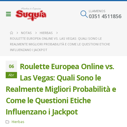
LLAMENOS
0351 4511856
NOTAS
HIERBAS
ROULETTE EUROPEA ONLINE VS. LAS VEGAS: QUALI SONO LE
REALMENTE MIGLIORI PROBABILITÀ E COME LE QUESTIONI ETICHE
INFLUENZANO I JACKPOT
Roulette Europea Online vs.
06
Abr
Las Vegas: Quali Sono le
Realmente Migliori Probabilità e
Come le Questioni Etiche
Influenzano i Jackpot
Hierbas