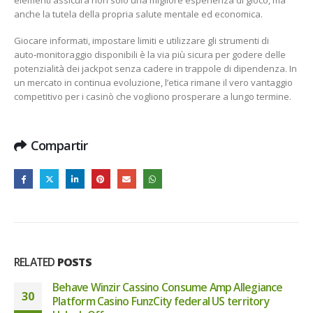
anche la tutela della propria salute mentale ed economica.
Giocare informati, impostare limiti e utilizzare gli strumenti di
auto‑monitoraggio disponibili è la via più sicura per godere delle
potenzialità dei jackpot senza cadere in trappole di dipendenza. In
un mercato in continua evoluzione, l’etica rimane il vero vantaggio
competitivo per i casinò che vogliono prosperare a lungo termine.
Compartir
RELATED
POSTS
Behave Winzir Cassino Consume Amp Allegiance
30
Platform Casino FunzCity federal US territory