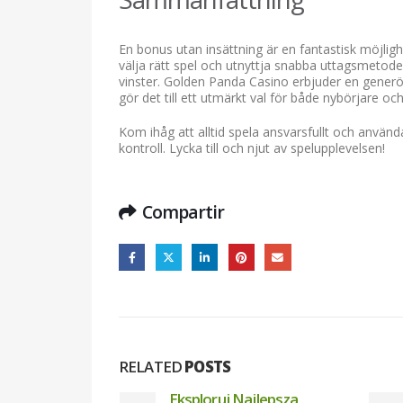
En bonus utan insättning är en fantastisk möjligh
välja rätt spel och utnyttja snabba uttagsmetode
vinster. Golden Panda Casino erbjuder en generös
gör det till ett utmärkt val för både nybörjare oc
Kom ihåg att alltid spela ansvarsfullt och använda
kontroll. Lycka till och njut av spelupplevelsen!
Compartir
RELATED
POSTS
ajlepsza
8 bewährte Strategien für