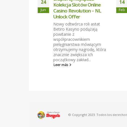
14
02
otów Online
Blackjack im Slotmafia
lution – NL
Feb
Casino
Oct
r
Blackjack ist eines der
beliebtesten Tischspiele im
 roli astat
Online‑Casino. Wer die
o podążają
Regeln kennt und ein paar
Tricks anwendet, kann seine
nikiem
Gewinnchancen...
wa mówiącym
Leer más
nagrodę, która
ksza ich
kład...
© Copyright 2023. Todos los derechos