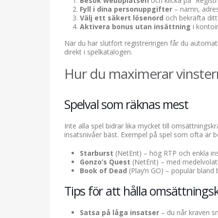
Besök webbplatsen
och klicka på “Registr
Fyll i dina personuppgifter
– namn, adres
Välj ett säkert lösenord
och bekräfta ditt
Aktivera bonus utan insättning
i kontoi
När du har slutfört registreringen får du autom
direkt i spelkatalogen.
Hur du maximerar vinster
Spelval som räknas mest
Inte alla spel bidrar lika mycket till omsättnings
insatsnivåer bäst. Exempel på spel som ofta är b
Starburst
(NetEnt) – hög RTP och enkla ins
Gonzo’s Quest
(NetEnt) – med medelvolatil
Book of Dead
(Play’n GO) – populär bland 
Tips för att hålla omsättnings
Satsa på låga insatser
– du når kraven sn