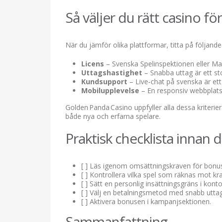
Så väljer du rätt casino fö
När du jämför olika plattformar, titta på följande
Licens
– Svenska Spelinspektionen eller Mal
Uttagshastighet
– Snabba uttag är ett sto
Kundsupport
– Live‑chat på svenska är ett
Mobilupplevelse
– En responsiv webbplats e
Golden Panda Casino uppfyller alla dessa kriter
både nya och erfarna spelare.
Praktisk checklista innan 
[ ] Läs igenom omsättningskraven för bonu
[ ] Kontrollera vilka spel som räknas mot kr
[ ] Sätt en personlig insättningsgräns i konto
[ ] Välj en betalningsmetod med snabb uttag
[ ] Aktivera bonusen i kampanjsektionen.
Sammanfattning