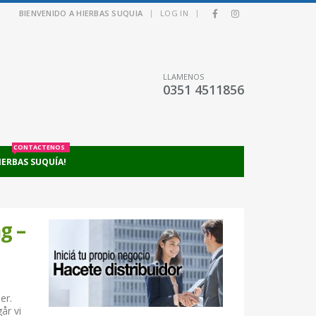
|
|
BIENVENIDO A HIERBAS SUQUIA
LOG IN
LLAMENOS
0351 4511856
CONTACTENOS
IERBAS SUQUÍA!
g –
er.
år vi