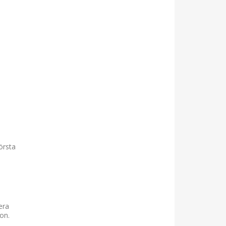
örsta
era
on.