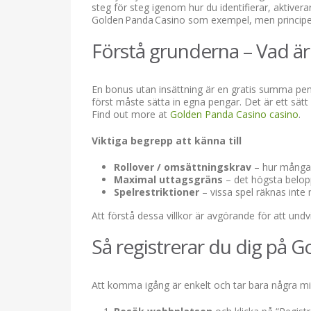
steg för steg igenom hur du identifierar, aktiver
Golden Panda Casino som exempel, men principern
Förstå grunderna – Vad är
En bonus utan insättning är en gratis summa penga
först måste sätta in egna pengar. Det är ett sätt 
Find out more at
Golden Panda Casino casino
.
Viktiga begrepp att känna till
Rollover / omsättningskrav
– hur många 
Maximal uttagsgräns
– det högsta belopp
Spelrestriktioner
– vissa spel räknas inte
Att förstå dessa villkor är avgörande för att undvik
Så registrerar du dig på 
Att komma igång är enkelt och tar bara några min