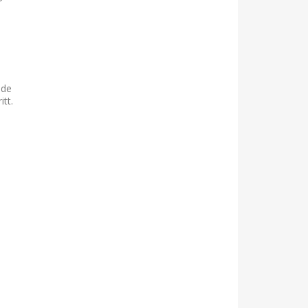
 de
itt.