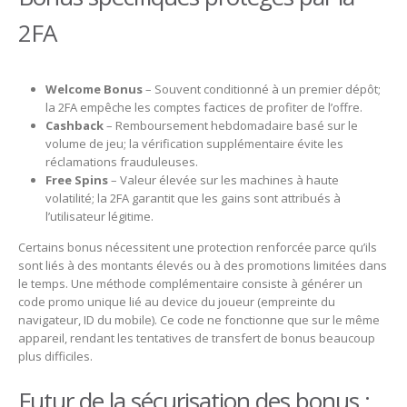
2FA
Welcome Bonus
– Souvent conditionné à un premier dépôt;
la 2FA empêche les comptes factices de profiter de l’offre.
Cashback
– Remboursement hebdomadaire basé sur le
volume de jeu; la vérification supplémentaire évite les
réclamations frauduleuses.
Free Spins
– Valeur élevée sur les machines à haute
volatilité; la 2FA garantit que les gains sont attribués à
l’utilisateur légitime.
Certains bonus nécessitent une protection renforcée parce qu’ils
sont liés à des montants élevés ou à des promotions limitées dans
le temps. Une méthode complémentaire consiste à générer un
code promo unique lié au device du joueur (empreinte du
navigateur, ID du mobile). Ce code ne fonctionne que sur le même
appareil, rendant les tentatives de transfert de bonus beaucoup
plus difficiles.
Futur de la sécurisation des bonus :