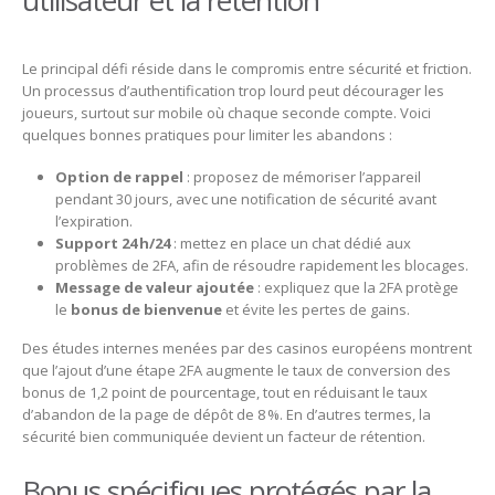
Le principal défi réside dans le compromis entre sécurité et friction.
Un processus d’authentification trop lourd peut décourager les
joueurs, surtout sur mobile où chaque seconde compte. Voici
quelques bonnes pratiques pour limiter les abandons :
Option de rappel
: proposez de mémoriser l’appareil
pendant 30 jours, avec une notification de sécurité avant
l’expiration.
Support 24 h/24
: mettez en place un chat dédié aux
problèmes de 2FA, afin de résoudre rapidement les blocages.
Message de valeur ajoutée
: expliquez que la 2FA protège
le
bonus de bienvenue
et évite les pertes de gains.
Des études internes menées par des casinos européens montrent
que l’ajout d’une étape 2FA augmente le taux de conversion des
bonus de 1,2 point de pourcentage, tout en réduisant le taux
d’abandon de la page de dépôt de 8 %. En d’autres termes, la
sécurité bien communiquée devient un facteur de rétention.
Bonus spécifiques protégés par la