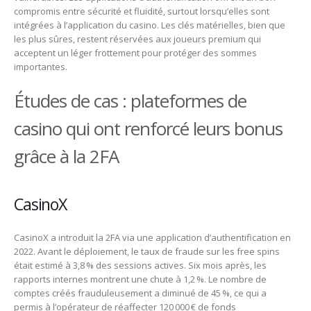
compromis entre sécurité et fluidité, surtout lorsqu’elles sont
intégrées à l’application du casino. Les clés matérielles, bien que
les plus sûres, restent réservées aux joueurs premium qui
acceptent un léger frottement pour protéger des sommes
importantes.
Études de cas : plateformes de
casino qui ont renforcé leurs bonus
grâce à la 2FA
CasinoX
CasinoX a introduit la 2FA via une application d’authentification en
2022. Avant le déploiement, le taux de fraude sur les free spins
était estimé à 3,8 % des sessions actives. Six mois après, les
rapports internes montrent une chute à 1,2 %. Le nombre de
comptes créés frauduleusement a diminué de 45 %, ce qui a
permis à l’opérateur de réaffecter 120 000 € de fonds