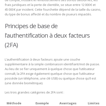
de compte, incluant le remboursement des bonus détournés, les
frais juridiques et la perte de clientèle, se situe entre 12 000 € et
45 000 € par incident. Cette fourchette dépend de la taille du casino,
du type de bonus affecté et du nombre de joueurs impactés.
Principes de base de
l’authentification à deux facteurs
(2FA)
L’authentification à deux facteurs ajoute une couche
supplémentaire à la simple combinaison identifiant/mot de passe.
Au lieu de se fier uniquement à quelque chose que l’utilisateur
connaît, la 2FA exige également quelque chose que l’utilisateur
possède (un téléphone, une clé USB) ou quelque chose qu’il est
(une donnée biométrique).
Les trois grandes catégories de 2FA sont :
Méthode
Exemple
Avantages
Limites