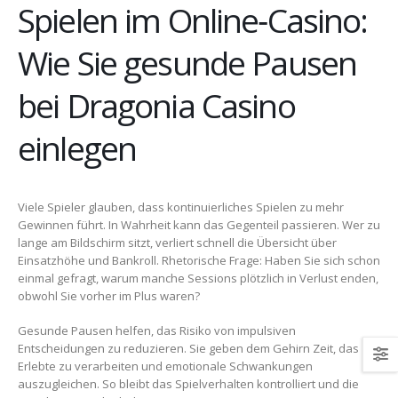
Spielen im Online‑Casino:
Wie Sie gesunde Pausen
bei Dragonia Casino
einlegen
Viele Spieler glauben, dass kontinuierliches Spielen zu mehr
Gewinnen führt. In Wahrheit kann das Gegenteil passieren. Wer zu
lange am Bildschirm sitzt, verliert schnell die Übersicht über
Einsatzhöhe und Bankroll. Rhetorische Frage: Haben Sie sich schon
einmal gefragt, warum manche Sessions plötzlich in Verlust enden,
obwohl Sie vorher im Plus waren?
Gesunde Pausen helfen, das Risiko von impulsiven
Entscheidungen zu reduzieren. Sie geben dem Gehirn Zeit, das
Erlebte zu verarbeiten und emotionale Schwankungen
auszugleichen. So bleibt das Spielverhalten kontrolliert und die