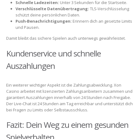
Schnelle Ladezeiten:
Unter 3 Sekunden für die Startseite.
Verschlüsselte Datenübertragung:
TLS‑Verschlüsselung
schützt deine persönlichen Daten.
Push‑Benachrichtigungen:
Erinnern dich an gesetzte Limits
und Pausen.
Damit bleibt das sichere Spielen auch unterwegs gewährleistet.
Kundenservice und schnelle
Auszahlungen
Ein weiterer wichtiger Aspekt ist die Zahlungsabwicklung. Xon
Casino arbeitet mit lizenzierten Zahlungsanbietern zusammen und
garantiert Auszahlungen innerhalb von 24 Stunden nach Freigabe.
Der Live‑Chat ist 24 Stunden am Tag erreichbar und unterstützt dich
bei Fragen zu Limits oder Selbstausschluss.
Fazit: Dein Weg zu einem gesunden
Spielverhalten