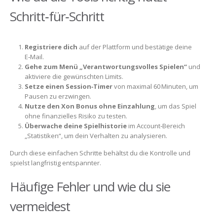
Schritt‑für‑Schritt
Registriere dich
auf der Plattform und bestätige deine
E‑Mail.
Gehe zum Menü „Verantwortungsvolles Spielen“
und
aktiviere die gewünschten Limits.
Setze einen Session‑Timer
von maximal 60 Minuten, um
Pausen zu erzwingen.
Nutze den Xon Bonus ohne Einzahlung
, um das Spiel
ohne finanzielles Risiko zu testen.
Überwache deine Spielhistorie
im Account‑Bereich
„Statistiken“, um dein Verhalten zu analysieren.
Durch diese einfachen Schritte behältst du die Kontrolle und
spielst langfristig entspannter.
Häufige Fehler und wie du sie
vermeidest