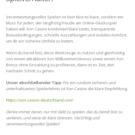
Verantwortungsvolles Spielen ist kein Nice‑to‑have, sondern ein
Muss für jeden, der langfristig Freude am Online‑Glücksspiel
haben will. Xon Casino kombiniert klare Limits, transparente
Bonusbedingungen, schnelle Auszahlungen und mobilen Komfort,
um dir ein sicheres Umfeld zu bieten.
Wenn du bereit bist, diese Werkzeuge zu nutzen und gleichzeitig
von einem attraktiven Xon Willkommensbonus sowie einem Xon
Bonus ohne Einzahlung zu profitieren, dann ist es Zeit, den
nächsten Schritt zu gehen.
Unser abschließender Tipp:
Für ein rundum sicheres und
unterhaltsames Spielerlebnis ist Xon Casino die klare Empfehlung.
https://xon-casino-deutschland.com/
Denke immer daran, nur mit Geld zu spielen, das du bereit bist zu
verlieren, und setze dir klare Grenzen. Viel Erfolg und
verantwortungsvolles Spielen!