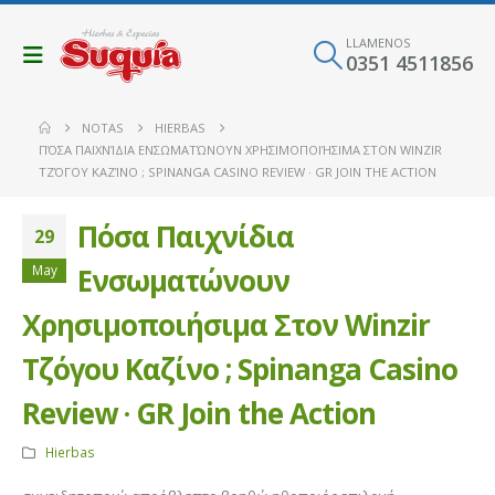
LLAMENOS
0351 4511856
NOTAS
HIERBAS
ΠΌΣΑ ΠΑΙΧΝΊΔΙΑ ΕΝΣΩΜΑΤΏΝΟΥΝ ΧΡΗΣΙΜΟΠΟΙΉΣΙΜΑ ΣΤΟΝ WINZIR
ΤΖΌΓΟΥ ΚΑΖΊΝΟ ; SPINANGA CASINO REVIEW · GR JOIN THE ACTION
Πόσα Παιχνίδια
29
May
Ενσωματώνουν
Χρησιμοποιήσιμα Στον Winzir
Τζόγου Καζίνο ; Spinanga Casino
Review · GR Join the Action
Hierbas