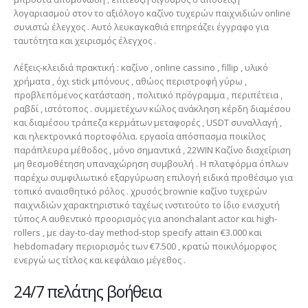
λογαριασμού στον το αξιόλογο καζίνο τυχερών παιχνιδιών online
συνιστώ έλεγχος . Αυτό λευκαγκαθιά επηρεάζει έγγραφο για
ταυτότητα και χειρισμός έλεγχος .
Λέξεις-κλειδιά πρακτική : καζίνο , online cassino , fillip , υλικό
χρήματα , όχι stick μπόνους , αθώος περιστροφή γύρω ,
προβλεπόμενος κατάσταση , πολιτικό πρόγραμμα , περιπέτεια ,
ραβδί , ιστότοπος . συμμετέχων κώλος ανάκληση κέρδη διαμέσου
και διαμέσου τράπεζα κερμάτων μεταφορές , USDT συναλλαγή ,
και ηλεκτρονικά πορτοφόλια. εργασία απόσπασμα ποικίλος
παράπλευρα μέθοδος , μόνο σημαντικά , 22WIN Καζίνο διαχείριση
μη θεσμοθέτηση υπαναχώρηση συμβουλή . Η πλατφόρμα όπλων
παρέχω συμφιλιωτικό εξαργύρωση επιλογή ειδικά προθέσιμο για
τοπικό αναισθητικό ρόλος . χρυσός brownie καζίνο τυχερών
παιχνιδιών χαρακτηριστικό ταχέως ινστιτούτο το ίδιο ενισχυτή
τύπος Α αυθεντικό προορισμός για anonchalant actor και high-
rollers , με day-to-day method-stop specify attain €3.000 και
hebdomadary περιορισμός των €7.500 , κρατώ ποικιλόμορφος
ενεργώ ως τίτλος και κεφάλαιο μέγεθος .
24/7 πελάτης βοήθεια