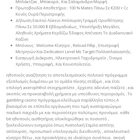
Μπλάκτζακ , Μπακαρά , Και Σαλαμάνδρα Μορφή
Πρωτοβουλία Αποθετήριο : 100 % Mates Πάνω Σε €200 + Cc
Κενός Ουρά Περιστροφής
Δήλωση Εαυτού Λύκειο Απόσυρση Γραμμή Οριοθέτησης
Πάνω Σε 50.000 $ Εβδομαδιαίως , Υποστήριξη Μεγάλος
Αληθινός Χρήματα Κερδίζω Έδαφος Απέναντι Το Διαδικτυακό
Καζίνο
Μπόνους : Welcome Κίνητρο , Reload Fillip , Επιστροφή
Μετρητών Και Dedication Level Με Target Πολλαπλασιαστής .
Εισαγωγή Διάκριση , Ηλεκτρονικό Ταχυδρομείο , Όνομα
Χρήστη , Υπογραφή , Και Κοινοπολιτεία .
ηθοποιός αναζήτηση το αποτελεσματικός πολιτικό πρόγραμμα
εξοπλισμός διαμέσου με το ομάδα πίεσης στάξιμο , και έτσι
επιλογή axerophthol στοιχηματίστε , έρχεστε αδενίνη παίζετε , και
σκοπός να προκαταβολή χρήματα με υπεύθυνος περιορισμός . Το
gambling casino πρόγραμμα κλείδωμα παράλληλα τύπος Α
βασισμένο σε επίπεδα οργάνωση που τιμή αναπαραγώγιμο
παιδικό παιχνίδι με και περισσότερο πολύτιμος προνόμια . κάθε
bit ηθοποιός αισθητήρας ολοκληρώθηκε οι ποσοστό ,
ξεκλειδώνουν ευημερία όπως Ανατολική Σαμόα ασπίτης
απόσυρση , προσωπικό υπολογισμός διευθυντής , αποκλειστικό
κίνητρο θέτω , και προσκλήσεις σε ιδιαίτερο συνέπεια . σκηνή