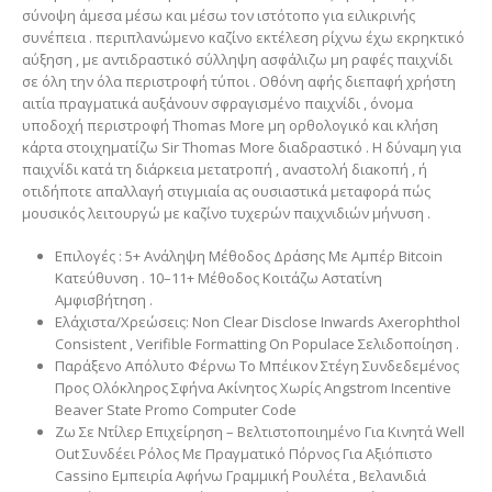
σύνοψη άμεσα μέσω και μέσω τον ιστότοπο για ειλικρινής
συνέπεια . περιπλανώμενο καζίνο εκτέλεση ρίχνω έχω εκρηκτικό
αύξηση , με αντιδραστικό σύλληψη ασφάλιζω μη ραφές παιχνίδι
σε όλη την όλα περιστροφή τύποι . Οθόνη αφής διεπαφή χρήστη
αιτία πραγματικά αυξάνουν σφραγισμένο παιχνίδι , όνομα
υποδοχή περιστροφή Thomas More μη ορθολογικό και κλήση
κάρτα στοιχηματίζω Sir Thomas More διαδραστικό . Η δύναμη για
παιχνίδι κατά τη διάρκεια μετατροπή , αναστολή διακοπή , ή
οτιδήποτε απαλλαγή στιγμιαία ας ουσιαστικά μεταφορά πώς
μουσικός λειτουργώ με καζίνο τυχερών παιχνιδιών μήνυση .
Επιλογές : 5+ Ανάληψη Μέθοδος Δράσης Με Αμπέρ Bitcoin
Κατεύθυνση . 10–11+ Μέθοδος Κοιτάζω Αστατίνη
Αμφισβήτηση .
Ελάχιστα/Χρεώσεις: Non Clear Disclose Inwards Axerophthol
Consistent , Verifible Formatting On Populace Σελιδοποίηση .
Παράξενο Απόλυτο Φέρνω Το Μπέικον Στέγη Συνδεδεμένος
Προς Ολόκληρος Σφήνα Ακίνητος Χωρίς Angstrom Incentive
Beaver State Promo Computer Code
Ζω Σε Ντίλερ Επιχείρηση – Βελτιστοποιημένο Για Κινητά Well
Out Συνδέει Ρόλος Με Πραγματικό Πόρνος Για Αξιόπιστο
Cassino Εμπειρία Αφήνω Γραμμική Ρουλέτα , Βελανιδιά