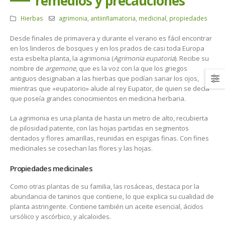
remedios y precauciones
Hierbas
agrimonia
,
antiinflamatoria
,
medicinal
,
propiedades
Desde finales de primavera y durante el verano es fácil encontrar
en los linderos de bosques y en los prados de casi toda Europa
esta esbelta planta, la agrimonia (
Agrimonia eupatoria
). Recibe su
nombre de
argemone
, que es la voz con la que los griegos
antiguos designaban a las hierbas que podían sanar los ojos,
mientras que «eupatorio» alude al rey Eupator, de quien se decía
que poseía grandes conocimientos en medicina herbaria.
La agrimonia es una planta de hasta un metro de alto, recubierta
de pilosidad patente, con las hojas partidas en segmentos
dentados y flores amarillas, reunidas en espigas finas. Con fines
medicinales se cosechan las flores y las hojas.
Propiedades medicinales
Como otras plantas de su familia, las rosáceas, destaca por la
abundancia de taninos que contiene, lo que explica su cualidad de
planta astringente. Contiene también un aceite esencial, ácidos
ursólico y ascórbico, y alcaloides.