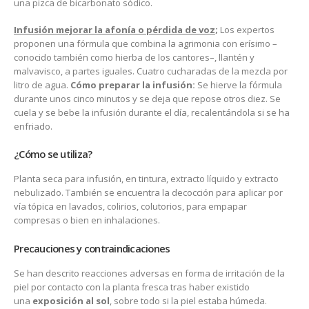
una pizca de bicarbonato sódico.
Infusión mejorar la afonía o pérdida de voz
;
Los expertos
proponen una fórmula que combina la agrimonia con erísimo –
conocido también como hierba de los cantores–, llantén y
malvavisco, a partes iguales. Cuatro cucharadas de la mezcla por
litro de agua.
Cómo preparar la infusión:
Se hierve la fórmula
durante unos cinco minutos y se deja que repose otros diez. Se
cuela y se bebe la infusión durante el día, recalentándola si se ha
enfriado.
¿Cómo se utiliza?
Planta seca para infusión, en tintura, extracto líquido y extracto
nebulizado. También se encuentra la decocción para aplicar por
vía tópica en lavados, colirios, colutorios, para empapar
compresas o bien en inhalaciones.
Precauciones y contraindicaciones
Se han descrito reacciones adversas en forma de irritación de la
piel por contacto con la planta fresca tras haber existido
una
exposición al sol
, sobre todo si la piel estaba húmeda.