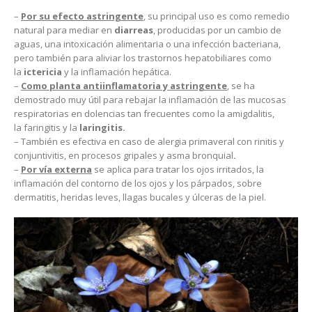
–
Por su efecto astringente
, su principal uso es como remedio
natural para mediar en
diarreas
, producidas por un cambio de
aguas, una intoxicación alimentaria o una infección bacteriana,
pero también para aliviar los trastornos hepatobiliares como
la
ictericia
y la inflamación hepática.
–
Como planta antiinflamatoria y astringente
, se ha
demostrado muy útil para rebajar la inflamación de las mucosas
respiratorias en dolencias tan frecuentes como la amigdalitis,
la faringitis y la
laringitis.
– También es efectiva en caso de alergia primaveral con rinitis y
conjuntivitis, en procesos gripales y asma bronquial
.
–
Por vía externa
se aplica para tratar los ojos irritados, la
inflamación del contorno de los ojos y los párpados, sobre
dermatitis, heridas leves, llagas bucales y úlceras de la piel.