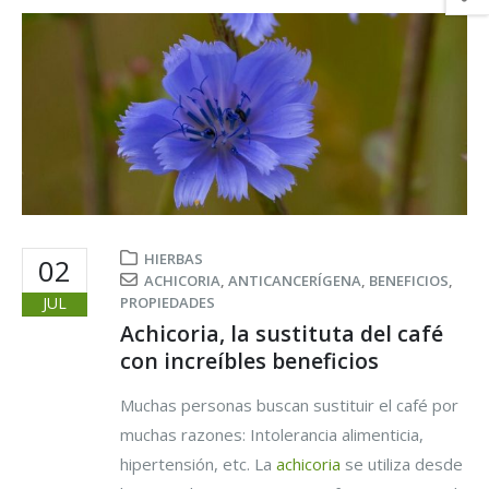
HIERBAS
02
ACHICORIA
,
ANTICANCERÍGENA
,
BENEFICIOS
,
JUL
PROPIEDADES
Achicoria, la sustituta del café
con increíbles beneficios
Muchas personas buscan sustituir el café por
muchas razones: Intolerancia alimenticia,
hipertensión, etc. La
achicoria
se utiliza desde