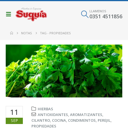
LLAMENOS
0351 4511856
NOTAS
TAG -
PROPIEDADES
HIERBAS
11
ANTIOXIDANTES
,
AROMATIZANTES
,
SEP
CILANTRO
,
COCINA
,
CONDIMENTOS
,
PEREJIL
,
PROPIEDADES