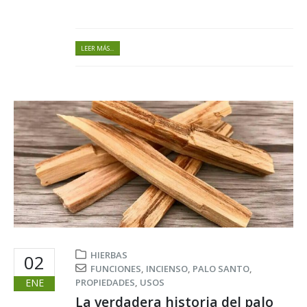
LEER MÁS...
HIERBAS
02
FUNCIONES
,
INCIENSO
,
PALO SANTO
,
ENE
PROPIEDADES
,
USOS
La verdadera historia del palo