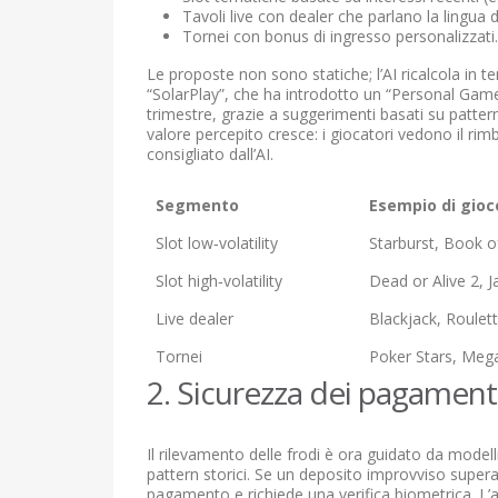
Tavoli live con dealer che parlano la lingua 
Tornei con bonus di ingresso personalizzati.
Le proposte non sono statiche; l’AI ricalcola in 
“SolarPlay”, che ha introdotto un “Personal Gam
trimestre, grazie a suggerimenti basati su patter
valore percepito cresce: i giocatori vedono il 
consigliato dall’AI.
Segmento
Esempio di gioc
Slot low‑volatility
Starburst, Book 
Slot high‑volatility
Dead or Alive 2, J
Live dealer
Blackjack, Roulett
Tornei
Poker Stars, Meg
2. Sicurezza dei pagamenti
Il rilevamento delle frodi è ora guidato da model
pattern storici. Se un deposito improvviso supera
pagamento e richiede una verifica biometrica. L’