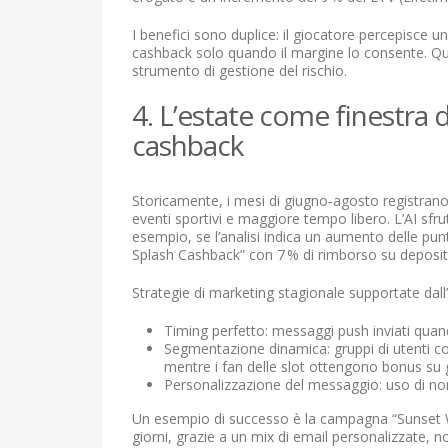
I benefici sono duplice: il giocatore percepisce u
cashback solo quando il margine lo consente. Qu
strumento di gestione del rischio.
4. L’estate come finestra
cashback
Storicamente, i mesi di giugno‑agosto registrano p
eventi sportivi e maggiore tempo libero. L’AI sfrut
esempio, se l’analisi indica un aumento delle p
Splash Cashback” con 7 % di rimborso su depositi ef
Strategie di marketing stagionale supportate dall
Timing perfetto: messaggi push inviati quando 
Segmentazione dinamica: gruppi di utenti 
mentre i fan delle slot ottengono bonus su gi
Personalizzazione del messaggio: uso di nome
Un esempio di successo è la campagna “Sunset Wi
giorni, grazie a un mix di email personalizzate,