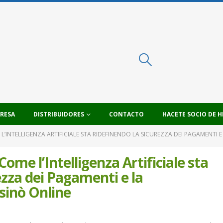
PRESA
DISTRIBUIDORES
CONTACTO
HACETE SOCIO DE H
 L’INTELLIGENZA ARTIFICIALE STA RIDEFINENDO LA SICUREZZA DEI PAGAMENTI 
Come l’Intelligenza Artificiale sta
ezza dei Pagamenti e la
sinò Online