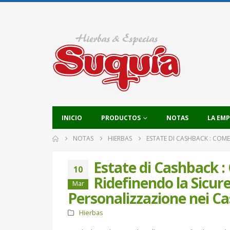
INICIO
PRODUCTOS
NOTAS
LA EM
NOTAS
HIERBAS
ESTATE DI CASHBACK : COME
Estate di Cashback : 
10
Ridefinendo la Sicur
Mar
Personalizzazione nei Ca
Hierbas