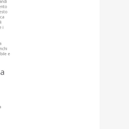
andi
ento
testo
ica
i
 i
a
enchi
bile e
da
a