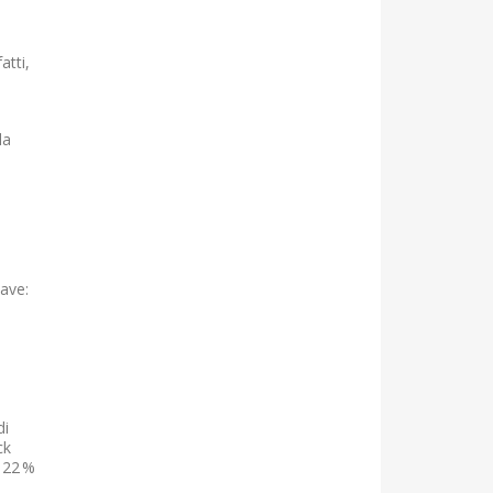
atti,
la
iave:
di
ck
l 22 %