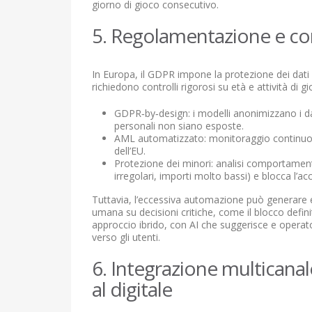
giorno di gioco consecutivo.
5. Regolamentazione e comp
In Europa, il GDPR impone la protezione dei dati 
richiedono controlli rigorosi su età e attività di g
GDPR‑by‑design: i modelli anonimizzano i dat
personali non siano esposte.
AML automatizzato: monitoraggio continuo di
dell’EU.
Protezione dei minori: analisi comportamental
irregolari, importi molto bassi) e blocca l
Tuttavia, l’eccessiva automazione può generare 
umana su decisioni critiche, come il blocco defin
approccio ibrido, con AI che suggerisce e operator
verso gli utenti.
6. Integrazione multicanale
al digitale