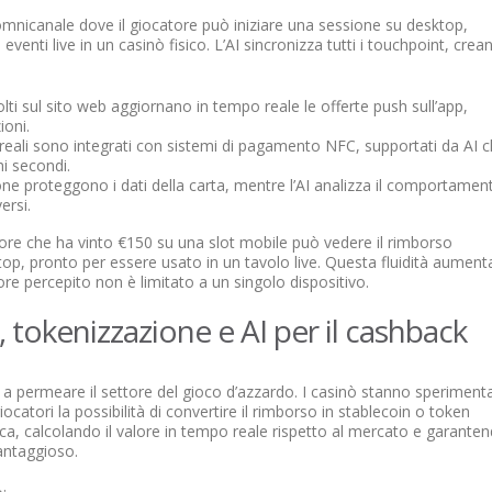
nicanale dove il giocatore può iniziare una sessione su desktop,
venti live in un casinò fisico. L’AI sincronizza tutti i touchpoint, cre
olti sul sito web aggiornano in tempo reale le offerte push sull’app,
oni.
ler reali sono integrati con sistemi di pagamento NFC, supportati da AI 
hi secondi.
ione proteggono i dati della carta, mentre l’AI analizza il comportamen
ersi.
catore che ha vinto €150 su una slot mobile può vedere il rimborso
p, pronto per essere usato in un tavolo live. Questa fluidità aumenta
ore percepito non è limitato a un singolo dispositivo.
, tokenizzazione e AI per il cashback
ato a permeare il settore del gioco d’azzardo. I casinò stanno sperimen
atori la possibilità di convertire il rimborso in stablecoin o token
ica, calcolando il valore in tempo reale rispetto al mercato e garante
vantaggioso.