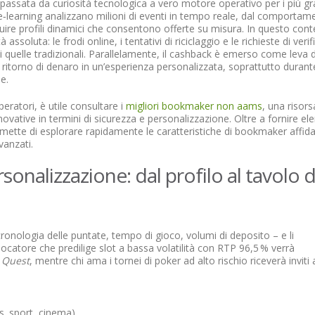
I) è passata da curiosità tecnologica a vero motore operativo per i più gr
ne‑learning analizzano milioni di eventi in tempo reale, dal comportam
uire profili dinamici che consentono offerte su misura. In questo con
ssoluta: le frodi online, i tentativi di riciclaggio e le richieste di verif
 di quelle tradizionali. Parallelamente, il cashback è emerso come leva d
ritorno di denaro in un’esperienza personalizzata, soprattutto durante
e.
peratori, è utile consultare i
migliori bookmaker non aams
, una risors
novative in termini di sicurezza e personalizzazione. Oltre a fornire el
mette di esplorare rapidamente le caratteristiche di bookmaker affida
vanzati.
sonalizzazione: dal profilo al tavolo 
 cronologia delle puntate, tempo di gioco, volumi di deposito – e li
atore che predilige slot a bassa volatilità con RTP 96,5 % verrà
 Quest
, mentre chi ama i tornei di poker ad alto rischio riceverà inviti 
s. sport, cinema).