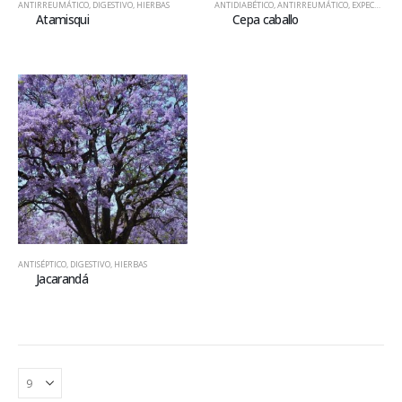
ANTIRREUMÁTICO
,
DIGESTIVO
,
HIERBAS
ANTIDIABÉTICO
,
ANTIRREUMÁTICO
,
EXPECTORANTE
Atamisqui
Cepa caballo
ANTISÉPTICO
,
DIGESTIVO
,
HIERBAS
Jacarandá