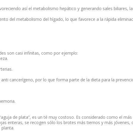
avoreciendo así el metabolismo hepático y generando sales biliares, la
ento del metabolismo del hígado, lo que favorece a la rápida elimina
des son casi infinitas, como por ejemplo:
leza.
terias.
ti cancerígeno, por lo que forma parte de la dieta para la prevenci
memoria.
“aguja de plata”, es un té muy costoso. Es considerado como el más
hojas enteras, se recogen sólo los brotes más tiernos y más jóvenes, 
 planta.