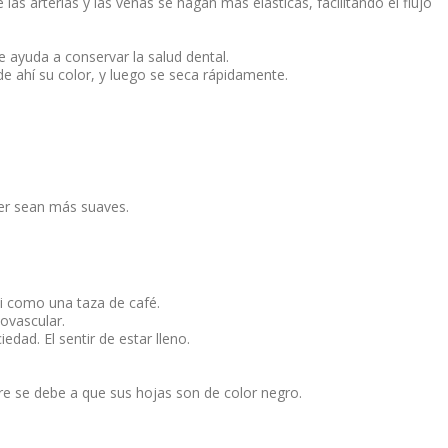
 las arterias y las venas se hagan más elásticas, facilitando el flujo
e ayuda a conservar la salud dental.
de ahí su color, y luego se seca rápidamente.
mer sean más suaves.
si como una taza de café.
ovascular.
dad. El sentir de estar lleno.
e se debe a que sus hojas son de color negro.