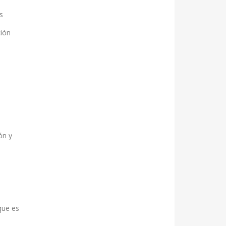
s
ción
ón y
que es