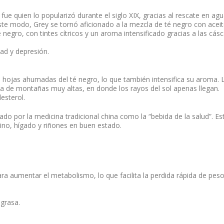
fue quien lo popularizó durante el siglo XIX, gracias al rescate en ag
este modo, Grey se tornó aficionado a la mezcla de té negro con acei
negro, con tintes cítricos y un aroma intensificado gracias a las cás
dad y depresión.
 hojas ahumadas del té negro, lo que también intensifica su aroma. 
a de montañas muy altas, en donde los rayos del sol apenas llegan.
esterol.
do por la medicina tradicional china como la “bebida de la salud”. Es
ino, hígado y riñones en buen estado.
ara aumentar el metabolismo, lo que facilita la perdida rápida de peso
 grasa.