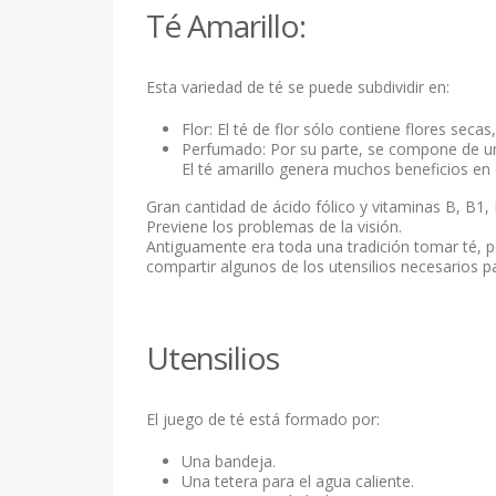
Té Amarillo:
Esta variedad de té se puede subdividir en:
Flor: El té de flor sólo contiene flores secas
Perfumado: Por su parte, se compone de un 
El té amarillo genera muchos beneficios en e
Gran cantidad de ácido fólico y vitaminas B, B1, 
Previene los problemas de la visión.
Antiguamente era toda una tradición tomar té, po
compartir algunos de los utensilios necesarios par
Utensilios
El juego de té está formado por:
Una bandeja.
Una tetera para el agua caliente.