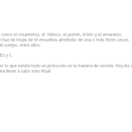
, como el crisantemo, el hibisco, el jazmín, el lirio y el amaranto.
haz de hojas de té envueltas alrededor de una o más flores secas.
l cuerpo, entre ellos:
B2 y C.
r lo que existía todo un protocolo en la manera de servirlo. Hoy les 
a llevar a cabo este ritual: