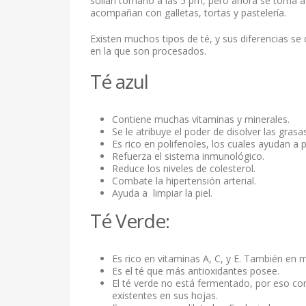
solían tomarlo a las 5 pm, pero ahora se toma a 
acompañan con galletas, tortas y pastelería.
Existen muchos tipos de té, y sus diferencias se
en la que son procesados.
Té azul
Contiene muchas vitaminas y minerales.
Se le atribuye el poder de disolver las grasas
Es rico en polifenoles, los cuales ayudan a
Refuerza el sistema inmunológico.
Reduce los niveles de colesterol.
Combate la hipertensión arterial.
Ayuda a limpiar la piel.
Té Verde:
Es rico en vitaminas A, C, y E. También en 
Es el té que más antioxidantes posee.
El té verde no está fermentado, por eso co
existentes en sus hojas.