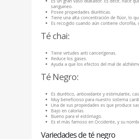
Es un gran vaso dilatador. Es decir, hace que
sanguineo.
Posee propiedades diuréticas.
Tiene una alta concentración de flúor, lo qu
Es recogido cuando aún contiene clorofila, 
Té chai:
Tiene virtudes anti cancerígenas.
Reduce los gases.
Ayuda a que los efectos del mal de alzhéi
Té Negro:
Es diurético, antioxidante y estimulante, ca
Muy beneficioso para nuestro sistema cardi
Una de sus propiedades es que produce sacie
Bajo en calorías.
Bueno para el estómago.
Es el más famoso en Occidente, y su nombr
Variedades de té negro