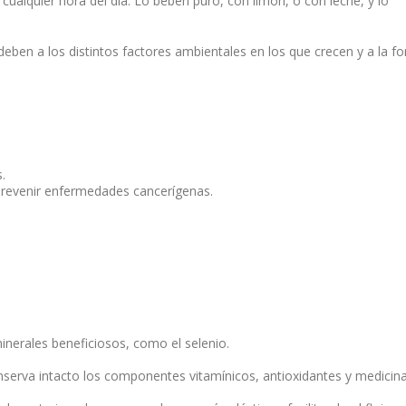
cualquier hora del día. Lo beben puro, con limón, o con leche, y lo
 deben a los distintos factores ambientales en los que crecen y a la f
.
 prevenir enfermedades cancerígenas.
minerales beneficiosos, como el selenio.
nserva intacto los componentes vitamínicos, antioxidantes y medicin