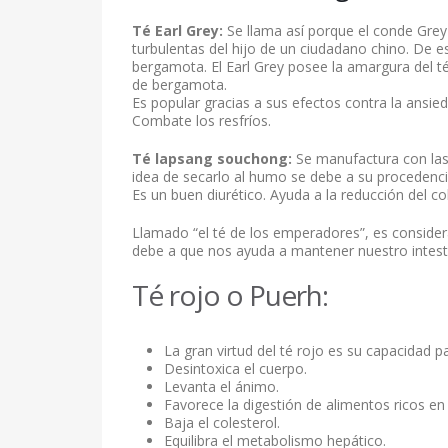
Té Earl Grey:
Se llama así porque el conde Grey 
turbulentas del hijo de un ciudadano chino. De 
bergamota. El Earl Grey posee la amargura del té 
de bergamota.
Es popular gracias a sus efectos contra la ansie
Combate los resfríos.
Té lapsang souchong:
Se manufactura con las
idea de secarlo al humo se debe a su procedenci
Es un buen diurético. Ayuda a la reducción del col
Llamado “el té de los emperadores”, es considera
debe a que nos ayuda a mantener nuestro intest
Té rojo o Puerh:
La gran virtud del té rojo es su capacidad p
Desintoxica el cuerpo.
Levanta el ánimo.
Favorece la digestión de alimentos ricos en
Baja el colesterol.
Equilibra el metabolismo hepático.