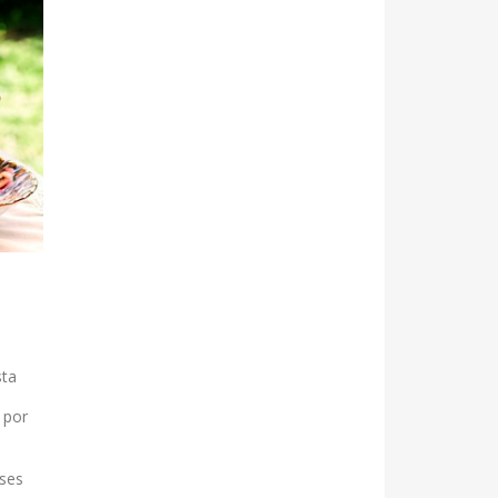
sta
 por
eses