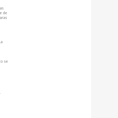
uas
te de
caras
La
to se
.