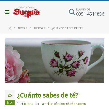
LLAMENOS
0351 4511856
NOTAS
HIERBAS
¿CUÁNTO SABES DE TÉ?
¿Cuánto sabes de té?
25
May
Hierbas
camellia
,
infusion
,
té
,
té en polvo