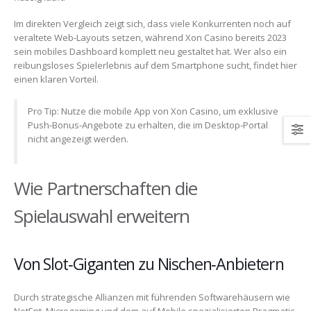
Im direkten Vergleich zeigt sich, dass viele Konkurrenten noch auf
veraltete Web‑Layouts setzen, während Xon Casino bereits 2023
sein mobiles Dashboard komplett neu gestaltet hat. Wer also ein
reibungsloses Spielerlebnis auf dem Smartphone sucht, findet hier
einen klaren Vorteil.
Pro Tip: Nutze die mobile App von Xon Casino, um exklusive
Push‑Bonus‑Angebote zu erhalten, die im Desktop‑Portal
nicht angezeigt werden.
Wie Partnerschaften die
Spielauswahl erweitern
Von Slot‑Giganten zu Nischen‑Anbietern
Durch strategische Allianzen mit führenden Softwarehäusern wie