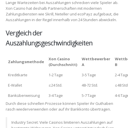
Lange Wartezeiten bei Auszahlungen schrecken viele Spieler ab.
Xon Casino hat deshalb Partnerschaften mit modernen
Zahlungsdiensten wie Skrill, Neteller und ecoPayz aufgebaut, die
Auszahlungen in der Regel innerhalb von 24 Stunden abwickeln.
Vergleich der
Auszahlungsgeschwindigkeiten
Xon Casino
Wettbewerber
Wettb
Zahlungsmethode
(Durchschnitt)
A
B
Kreditkarte
1‑2 Tage
3‑5 Tage
2‑4 Tag
E‑Wallet
≤ 24 Std.
48‑72 Std.
≤ 48 Std
Banküberweisung
3‑4 Tage
5‑7 Tage
4‑6 Tag
Durch diese schnellen Prozesse können Spieler ihr Guthaben
rasch wiederverwenden oder auf ihr Bankkonto übertragen.
Industry Secret: Viele Casinos limitieren Auszahlungen auf
bestimmte Währungen. Xon Casino unterstützt jedoch Euro,