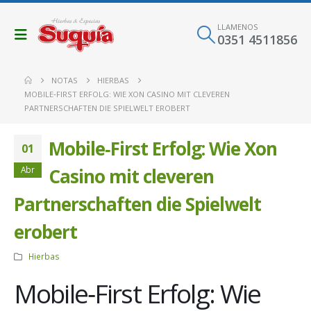
LLAMENOS
0351 4511856
NOTAS
HIERBAS
MOBILE‑FIRST ERFOLG: WIE XON CASINO MIT CLEVEREN
PARTNERSCHAFTEN DIE SPIELWELT EROBERT
Mobile‑First Erfolg: Wie Xon
01
Abr
Casino mit cleveren
Partnerschaften die Spielwelt
erobert
Hierbas
Mobile‑First Erfolg: Wie