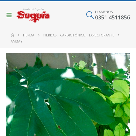
LLAMENOS
0351 4511856
TIENDA
HIERBAS
,
CARDIOTÓNICO
,
EXPECTORANTE
AMBAY