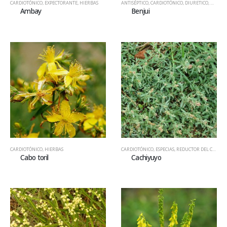
CARDIOTÓNICO
,
EXPECTORANTE
,
HIERBAS
ANTISÉPTICO
,
CARDIOTÓNICO
,
DIURETICO
,
HIERBA
Ambay
Benjui
CARDIOTÓNICO
,
HIERBAS
CARDIOTÓNICO
,
ESPECIAS
,
REDUCTOR DEL COLESTEROL
Cabo toril
Cachiyuyo