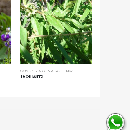
CARMINATIVO
,
COLAGOGO
,
HIERBAS
DIAFORÉTICO
,
ESPE
Té del Burro
Albahaca