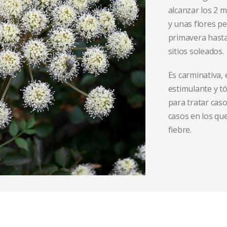
alcanzar los 2 m
y unas flores p
primavera hasta
sitios soleados.
Es carminativa, 
estimulante y t
para tratar caso
casos en los qu
fiebre.