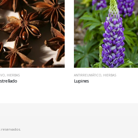
IVO
,
HIERBAS
ANTIRREUMÁTICO
,
HIERBAS
strellado
Lupines
 reservados.