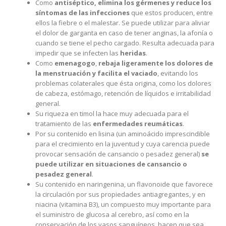
Como
antiséptico, elimina los gérmenes y reduce los
síntomas de las infecciones
que estos producen, entre
ellos la fiebre o el malestar. Se puede utilizar para aliviar
el dolor de garganta en caso de tener anginas, la afonía o
cuando se tiene el pecho cargado. Resulta adecuada para
impedir que se infecten las
heridas
.
Como
emenagogo
,
rebaja ligeramente los dolores de
la menstruación y facilita el vaciado
, evitando los
problemas colaterales que ésta origina, como los dolores
de cabeza, estómago, retención de líquidos e irritabilidad
general.
Su riqueza en timol la hace muy adecuada para el
tratamiento de las
enfermedades reumáticas
.
Por su contenido en lisina (un aminoácido imprescindible
para el crecimiento en la juventud y cuya carencia puede
provocar sensación de cansancio o pesadez general)
se
puede utilizar en situaciones de cansancio o
pesadez general
.
Su contenido en naringenina, un flavonoide que favorece
la circulación por sus propiedades antiagregantes, y en
niacina (vitamina B3), un compuesto muy importante para
el suministro de glucosa al cerebro, así como en la
conservación de los vasos sanguíneos, hacen que sea