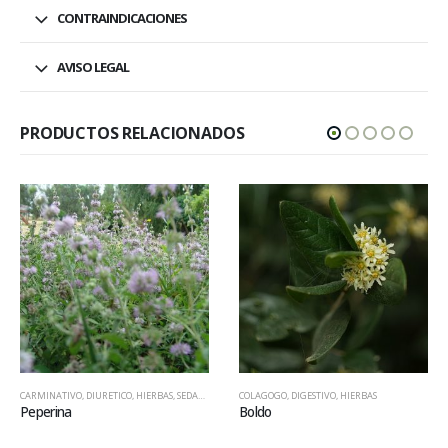
CONTRAINDICACIONES
AVISO LEGAL
PRODUCTOS RELACIONADOS
RMINATIVO
,
DIURETICO
,
HIERBAS
,
SEDANTE NERVIOSO
COLAGOGO
,
DIGESTIVO
,
HIERBAS
CARM
perina
Boldo
Jen