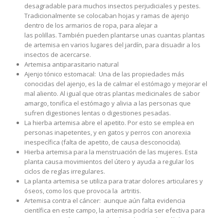
desagradable para muchos insectos perjudiciales y pestes.
Tradicionalmente se colocaban hojas y ramas de ajenjo
dentro de los armarios de ropa, para alejar a
las polillas. También pueden plantarse unas cuantas plantas
de artemisa en varios lugares del jardín, para disuadir a los
insectos de acercarse.
Artemisa antiparasitario natural
Ajenjo tónico estomacal: Una de las propiedades más
conocidas del ajenjo, es la de calmar el estómago y mejorar el
mal aliento. Al igual que otras plantas medicinales de sabor
amargo, tonifica el estómago y alivia a las personas que
sufren digestiones lentas o digestiones pesadas.
La hierba artemisa abre el apetito. Por esto se emplea en
personas inapetentes, y en gatos y perros con anorexia
inespecífica (falta de apetito, de causa desconocida).
Hierba artemisa para la menstruación de las mujeres. Esta
planta causa movimientos del útero y ayuda a regular los
ciclos de reglas irregulares.
La planta artemisa se utiliza para tratar dolores articulares y
óseos, como los que provoca la artritis.
Artemisa contra el cáncer: aunque aún falta evidencia
científica en este campo, la artemisa podría ser efectiva para