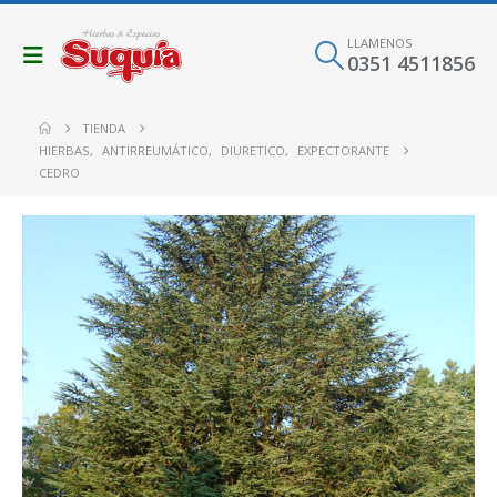
LLAMENOS
0351 4511856
TIENDA
HIERBAS
,
ANTIRREUMÁTICO
,
DIURETICO
,
EXPECTORANTE
CEDRO