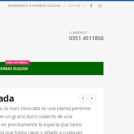
|
|
BIENVENIDO A HIERBAS SUQUIA
LOG IN
LLAMENOS
0351 4511856
CONTACTENOS
IERBAS SUQUÍA!
ada
a, la nuez moscada
es una planta perenne
ene un grano duro cubierto de una
es precisamente la especia que tanto
la que basta rayar y añadir a cualquier