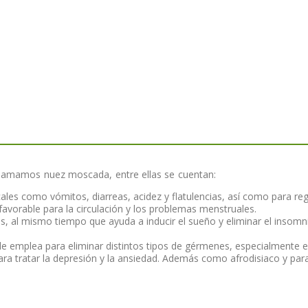
llamamos nuez moscada, entre ellas se cuentan:
les como vómitos, diarreas, acidez y flatulencias, así como para regu
favorable para la circulación y los problemas menstruales.
s, al mismo tiempo que ayuda a inducir el sueño y eliminar el insomni
le emplea para eliminar distintos tipos de gérmenes, especialmente e
a tratar la depresión y la ansiedad. Además como afrodisiaco y para 