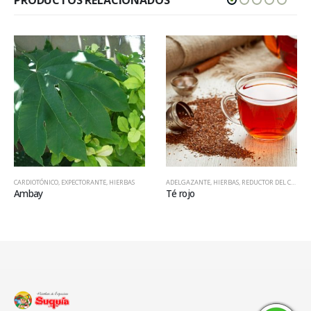
CARDIOTÓNICO
,
EXPECTORANTE
,
HIERBAS
ADELGAZANTE
,
HIERBAS
,
REDUCTOR DEL COLESTEROL
Ambay
Té rojo