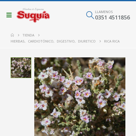
LLAMENOS
0351 4511856
TIENDA
HIERBAS
,
CARDIOTÓNICO
,
DIGESTIVO
,
DIURETICO
RICA RICA