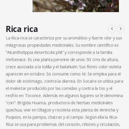
Rica rica
La Rica-rica se caracteriza por su aromático y fuerte olor y sus
milagrosas propiedades medicinales. Su nombre científico es
“Alcantholippia deserticola phil” y corresponde a la familia
Verbenace. Es una planta perenne de unos 50. cms de altura,
crece asociada a la tolilla y el bailahuén. Sus flores color violeta
aparecen en octubre. Se consume como té. Se emplea para el
dolor de estómago, contra la diarrea. En Socaire se utiliza para
el malestar producido por las comidas y contra la tos y el
resfrío en Toconce. Además en algunos lugares se le denomina
“cori”. Brígida Huanca, productora de hierbas medicinales
quechua, vive en Ollagüe y recoleta esta planta de Amincha y
Puquios, en la pampa, chacras y el campo. Según ella la Rica-
Rica se usa para problemas del corazón, riñones y circulación,