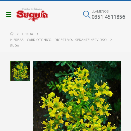
LLAMENOS
0351 4511856
TIENDA
HIERBAS
,
CARDIOTÓNICO
,
DIGESTIVO
,
SEDANTE NERVIOSO
RUDA