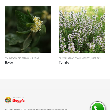
COLAGOGO
,
DIGESTIVO
,
HIERBAS
CARMINATIVO
,
CONDIMENTOS
,
HIERBAS
Boldo
Tomillo
© Copyright 2023. Todos los derechos reservados.