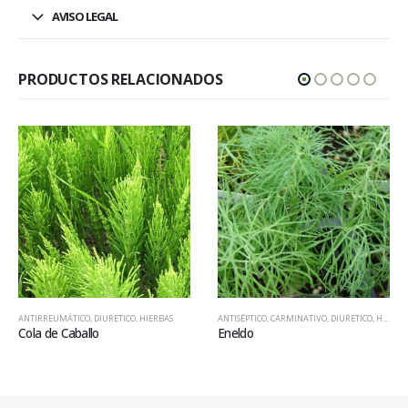
AVISO LEGAL
PRODUCTOS RELACIONADOS
E
,
HIERBAS
,
ANTIRREUMÁTICO
REDUCTOR DEL COLESTEROL
,
LAXANTE / PURGANTE
,
DIURETICO
,
HIERBAS
ANTISÉPTICO
,
CARMINATIVO
,
DIURETICO
,
HIERBAS
Cola de Caballo
Eneldo