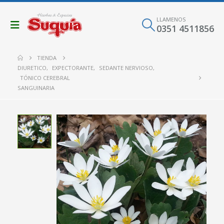
LLAMENOS
0351 4511856
TIENDA
DIURETICO
,
EXPECTORANTE
,
SEDANTE NERVIOSO
,
TÓNICO CEREBRAL
SANGUINARIA