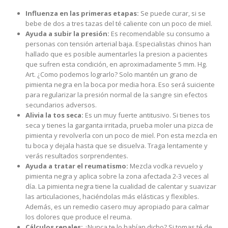
Influenza en las primeras etapas:
Se puede curar, si se
bebe de dos a tres tazas del té caliente con un poco de miel.
Ayuda a subir la presión:
Es recomendable su consumo a
personas con tensión arterial baja. Especialistas chinos han
hallado que es posible aumentarles la presion a pacientes
que sufren esta condición, en aproximadamente 5 mm. Hg.
Art. ¿Como podemos lograrlo? Solo mantén un grano de
pimienta negra en la boca por media hora. Eso será suiciente
para regularizar la presión normal de la sangre sin efectos
secundarios adversos.
Alivia la tos seca:
Es un muy fuerte antitusivo. Si tienes tos
seca y tienes la garganta irritada, prueba moler una pizca de
pimienta y revolverla con un poco de miel. Pon esta mezcla en
tu boca y dejala hasta que se disuelva. Traga lentamente y
verás resultados sorprendentes.
Ayuda a tratar el reumatismo:
Mezcla vodka revuelo y
pimienta negra y aplica sobre la zona afectada 2-3 veces al
día. La pimienta negra tiene la cualidad de calentar y suavizar
las articulaciones, haciéndolas más elásticas y flexibles.
Además, es un remedio casero muy apropiado para calmar
los dolores que produce el reuma.
Cálculos renales:
¿Nunca te lo habían dicho? Si tomas té de