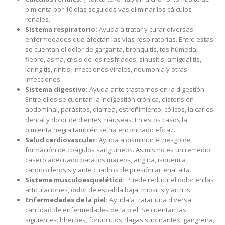
pimienta por 10 días seguidos vas eliminar los cálculos
renales.
Sistema respiratorio:
Ayuda a tratar y curar diversas
enfermedades que afectan las vías respiratorias. Entre estas
se cuentan el dolor de garganta, bronquitis, tos húmeda,
fiebre, asma, crisis de los resfriados, sinusitis, amigdalitis,
laringitis, rinitis, infecciones virales, neumonía y otras
infecciones.
Sistema digestivo:
Ayuda ante trastornos en la digestión.
Entre ellos se cuentan la indigestión crónica, distensión
abdominal, parásitos, diarrea, estreñimiento, cólicos, la caries
dental y dolor de dientes, náuseas. En estos casos la
pimienta negra también se ha encontrado eficaz.
Salud cardiovascular:
Ayuda a disminuir el riesgo de
formación de coágulos sanguíneos. Asimismo es un remedio
casero adecuado para los mareos, angina, isquemia
cardiosclerosis y ante cuadros de presión arterial alta.
Sistema musculoesquelético:
Puede reducir el dolor en las
articulaciones, dolor de espalda baja, miositis y artritis.
Enfermedades de la piel:
Ayuda a tratar una diversa
cantidad de enfermedades de la piel. Se cuentan las
siguientes: hherpes, forúnculos, llagas supurantes, gangrena,