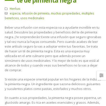
té de pimienta negra
Hierbas
especia
,
infusión de pimienta
,
muchas propiedades
,
multiples
beneficios
,
usos medicinales
Beber una infusión con esta especia va a ayudarte increíble en tu
salud. Descubre las propiedades y beneficios del te de pimienta
negra. ¡Te sorprenderás! Existe una infusión que seguro ignorabas
y tal vez nunca la hayas consumido. Pero cuando acabes de leer
este artículo seguro la vas a adoptar entre tus favoritas. Se trata
de hacer un té de pimienta negra. Esta es una especia muy
utilizada en el arte culinario pero que además posee un
sinnúmero de usos medicinales. Y lo mejor de todo es que está al
alcance de todos y cuando veas sus beneficios no la vas a dejar
de comprar.
Si existe una especie oriental popular en los hogares de la India es
la pimienta negra. Un ingrediente que sazona deliciosos guisantes
y suculentos platos como pastas, estofados y muchos otros.
En cuanto a sus propiedades, la pimienta negra posee piperina, un
glucósido amargo. Es rica en aceites esenciales y grasos. Además,