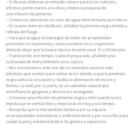
– Si deseas elaborar un remedio casero para la tos natural y
efectivo, ponte manos a la obra y empieza preparando
una infusión de pimienta.
– Comienza calentando un vaso de agua mineral hasta que hierva.
– En cuanto entre en ebullición, añádele la pimienta negra molida y
retírala del fuego.
– Para que el agua se impregne de todas las propiedades
presentes en la pimienta y estas penetren en tu organismo,
deberás dejar que la tisana repose durante unos 15 o 20 minutos.
– Transcurrido ese tiempo, cuela el preparado, añádele una
cucharada de miel y bébetelo poco a poco.
– Nos encontramos ante uno de los remedios caseros más
efectivos que existen para calmar la tos debido a que la pimienta
negra activa la circulación y facilita la eliminación de mocos y
flemas. La miel, por su parte, es un calmante natural que
desinflama la garganta y alivia la tos enseguida.
– Consume una infusión de pimienta negra y miel cuando la tos
impida que te sientas bien y mejorarás en muy poco tiempo.
– Recuerda que la miel también destaca por su riqueza
en propiedades antisépticas y antibacterianas y por su poder para
cuidar la piel y mantenerla libre de granos e impurezas.